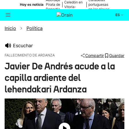
Celedón en
|
|
Hoy es noticia
Pirata de
portuguesas
Vitoria-
Donostia
en las playas
Gasteiz
ES
Inicio
Política
Actualidad
Buscador
Política
Escuchar
FALLECIMIENTO DE ARDANZA
Compartir
Guardar
Cultura
Javier De Andrés acude a la
capilla ardiente del
Ikusmiran
lehendakari Ardanza
Eguraldia