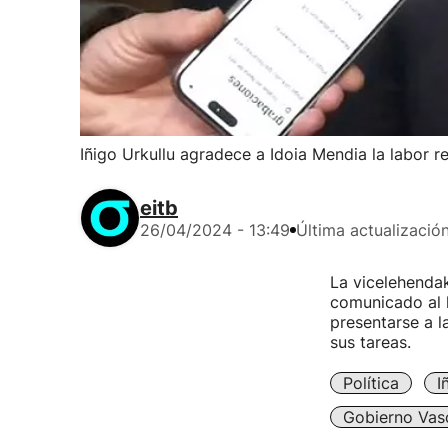
Iñigo Urkullu agradece a Idoia Mendia la labor r
eitb
26/04/2024 - 13:49
Última actualizació
La vicelehendak
comunicado al l
presentarse a l
sus tareas.
Política
I
Gobierno Vas