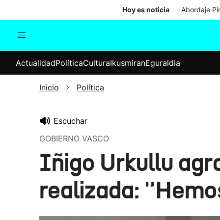
Hoy es noticia
Abordaje Pi
Actualidad
Política
Cul
Actualidad
Política
Cultura
Ikusmiran
Eguraldia
Sociedad
Elecciones
Economía
Inicio
Política
Internacional
Escuchar
GOBIERNO VASCO
Iñigo Urkullu agr
realizada: ''Hemo