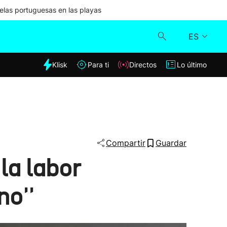
las portuguesas en las playas
ES
dia
Klisk
Para ti
Directos
Lo último
Klisk
Directos
Para ti
Compartir
Guardar
la labor
Lo último
no''