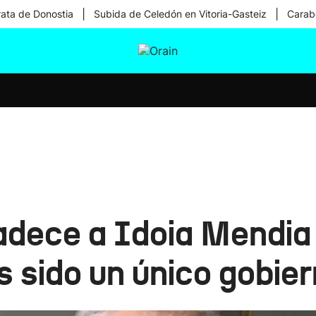
|
|
rata de Donostia
Subida de Celedón en Vitoria-Gasteiz
Carabe
tura
Ikusmiran
Egural
Salud
Tecnología
adece a Idoia Mendia 
s sido un único gobier