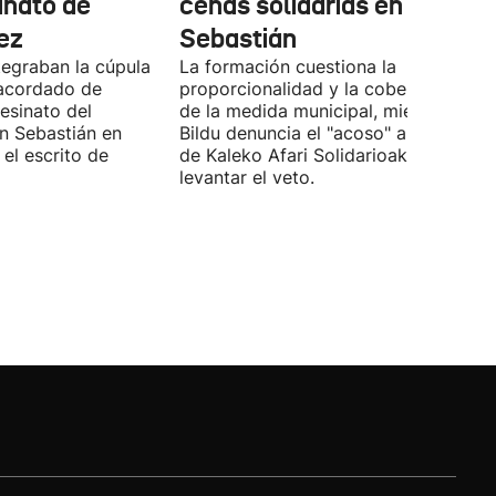
inato de
cenas solidarias en San
ez
Sebastián
tegraban la cúpula
La formación cuestiona la
 acordado de
proporcionalidad y la cobertura juríd
esinato del
de la medida municipal, mientras EH
an Sebastián en
Bildu denuncia el "acoso" a voluntari
el escrito de
de Kaleko Afari Solidarioak y pide
levantar el veto.