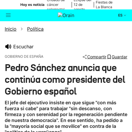
Fiestas de
|
|
Hoy es noticia
cáncer
12 de
La Blanca
colorrectal
agosto
ES
Inicio
Política
Actualidad
Buscador
Política
Escuchar
GOBIERNO DE ESPAÑA
Compartir
Guardar
Cultura
Pedro Sánchez anuncia que
continúa como presidente del
Ikusmiran
Gobierno español
Eguraldia
El jefe del ejecutivo insiste en que sigue "con más
fuerza si cabe" para trabajar "sin descanso, con
firmeza y con serenidad por la regeneración pendiente
de nuestra democracia". En ese sentido, ha pedido a
la "mayoría social que se movilice" en contra de la