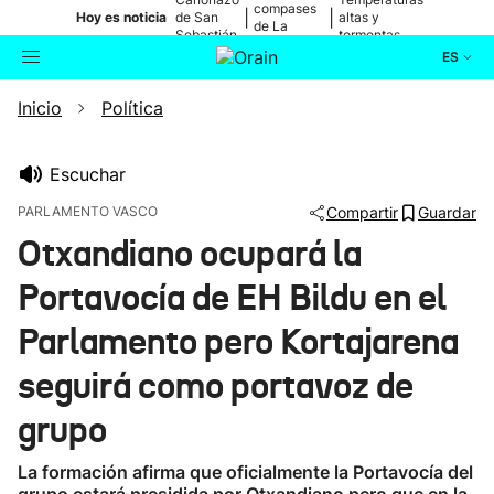
compases
|
|
Hoy es noticia
de San
altas y
de La
Sebastián
tormentas
Blanca
ES
Inicio
Política
Actualidad
Buscador
Política
Escuchar
PARLAMENTO VASCO
Compartir
Guardar
Cultura
Otxandiano ocupará la
Portavocía de EH Bildu en el
Ikusmiran
Parlamento pero Kortajarena
Eguraldia
seguirá como portavoz de
grupo
La formación afirma que oficialmente la Portavocía del