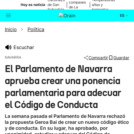
compases
|
|
Hoy es noticia
de San
altas y
de La
Sebastián
tormentas
Blanca
ES
Inicio
Política
Actualidad
Buscador
Política
Escuchar
NAVARRA
Compartir
Guardar
Cultura
El Parlamento de Navarra
aprueba crear una ponencia
Ikusmiran
parlamentaria para adecuar
Eguraldia
el Código de Conducta
La semana pasada el Parlamento de Navarra rechazó
la propuesta Geroa Bai de crear un nuevo código ético
y de conducta. En su lugar, ha aprobado, por