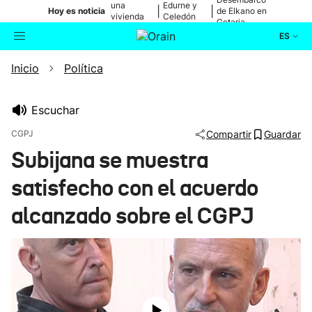
una
Edurne y
|
|
Hoy es noticia
de Elkano en
vivienda
Celedón
Getaria
de Bilbao
Txiki
ES
Inicio
Política
Actualidad
Buscador
Política
Escuchar
CGPJ
Compartir
Guardar
Cultura
Subijana se muestra
satisfecho con el acuerdo
Ikusmiran
alcanzado sobre el CGPJ
Eguraldia