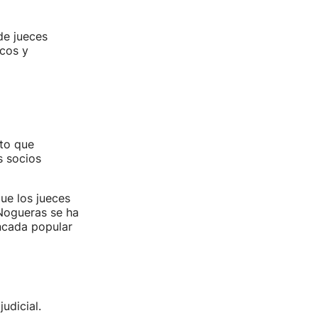
de jueces
icos y
to que
s socios
ue los jueces
 Nogueras se ha
ancada popular
udicial.