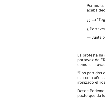
Per molts 
acaba deci
¿¿ La “To
¿ Portave
— Junts p
La protesta ha
portavoz de E
como si la ovac
"Dos partidos d
cuarenta años 
ironizado el líd
Desde Podemo
pacto que da lu