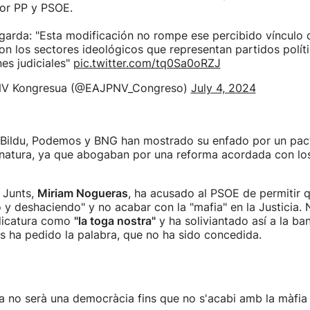
or PP y PSOE.
garda: "Esta modificación no rompe ese percibido vínculo 
on los sectores ideológicos que representan partidos polít
es judiciales"
pic.twitter.com/tq0Sa0oRZJ
V Kongresua (@EAJPNV_Congreso)
July 4, 2024
 Bildu, Podemos y BNG han mostrado su enfado por un pac
inatura, ya que abogaban por una reforma acordada con lo
 Junts,
Miriam Nogueras
, ha acusado al PSOE de permitir q
 y deshaciendo" y no acabar con la "mafia" en la Justicia.
udicatura como
"la toga nostra"
y ha soliviantado así a la b
s ha pedido la palabra, que no ha sido concedida.
 no serà una democràcia fins que no s'acabi amb la màfia j