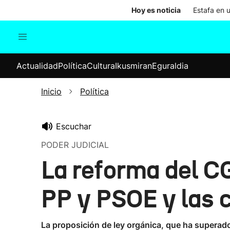
Hoy es noticia
Estafa en 
Actualidad
Política
Cul
Actualidad
Política
Cultura
Ikusmiran
Eguraldia
Sociedad
Elecciones
Economía
Inicio
Política
Internacional
Escuchar
PODER JUDICIAL
La reforma del CG
PP y PSOE y las c
La proposición de ley orgánica, que ha superad