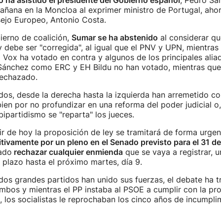
o ha asistido el presidente del Gobierno español
, Pedro Sá
añana en la Moncloa al exprimer ministro de Portugal, aho
sejo Europeo, Antonio Costa.
ierno de coalición,
Sumar se ha abstenido
al considerar qu
 y debe ser "corregida", al igual que el PNV y UPN, mientras
 Vox ha votado en contra y algunos de los principales alia
 Sánchez como ERC y EH Bildu no han votado, mientras q
rechazado.
dos, desde la derecha hasta la izquierda han arremetido co
ien por no profundizar en una reforma del poder judicial o,
bipartidismo se "reparta" los jueces.
ir de hoy la proposición de ley se tramitará de forma urgen
tivamente por un pleno en el Senado previsto para el 31 de 
ado
rechazar cualquier enmienda
que se vaya a registrar, 
l plazo hasta el próximo martes, día 9.
dos grandes partidos han unido sus fuerzas, el debate ha t
mbos y mientras el PP instaba al PSOE a cumplir con la pr
, los socialistas le reprochaban los cinco años de incumpli