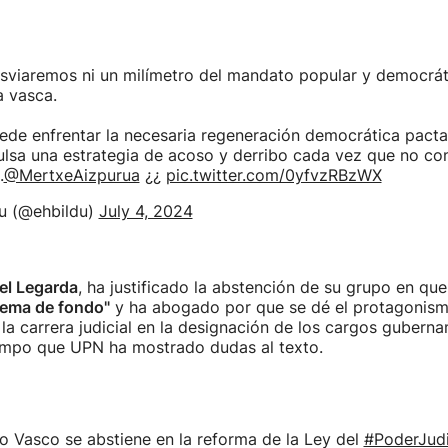
sviaremos ni un milímetro del mandato popular y democrát
a vasca.
ede enfrentar la necesaria regeneración democrática pact
ulsa una estrategia de acoso y derribo cada vez que no co
.
@MertxeAizpurua
¿¿
pic.twitter.com/0yfvzRBzWX
u (@ehbildu)
July 4, 2024
el Legarda
, ha justificado la abstención de su grupo en qu
lema de fondo"
y ha abogado por que se dé el protagonismo
la carrera judicial en la designación de los cargos gubern
tiempo que UPN ha mostrado dudas al texto.
o Vasco se abstiene en la reforma de la Ley del
#PoderJudi