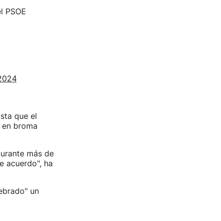
el PSOE
 2024
sta que el
s en broma
durante más de
e acuerdo", ha
ebrado" un