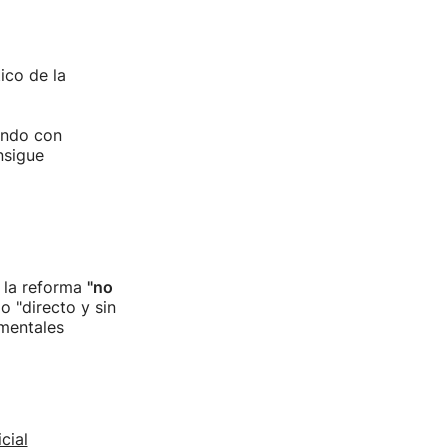
ico de la
ando con
nsigue
e la reforma
"no
 "directo y sin
amentales
cial