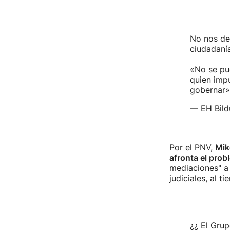
No nos de
ciudadaní
«No se pu
quien imp
gobernar»
— EH Bild
Por el PNV,
Mik
afronta el prob
mediaciones" a 
judiciales, al 
¿¿ El Grup