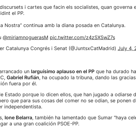
discursets i cartes que facin els socialistes, quan governa 
dint el PP.
ga Nostra” continua amb la diana posada en Catalunya.
u
@miriamnoguerasM
pic.twitter.com/z4zSXSwZ7s
er Catalunya Congrés i Senat (@JuntsxCatMadrid)
July 4,
 arrancado un
larguísimo aplauso en el PP
que ha durado ha
RC,
Gabriel Rufián
, ha ocupado la tribuna, dando las gracia
ión fuera por él.
e Estado porque lo dicen ellos, que han jugado a odiarse 
pero que para sus cosas del comer no se odian, se ponen d
er independentista.
s,
Ione Belarra
, también ha lamentado que Sumar "haya cel
gar a una gran coalición PSOE-PP.