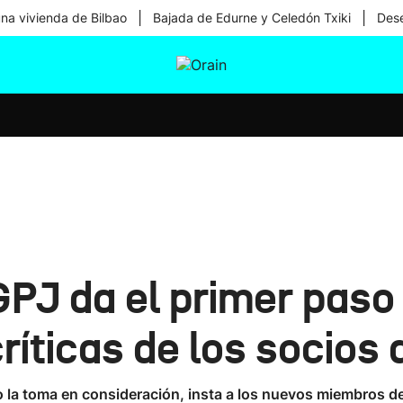
|
|
una vivienda de Bilbao
Bajada de Edurne y Celedón Txiki
Dese
tura
Ikusmiran
Egural
Salud
Tecnología
PJ da el primer paso
ríticas de los socios 
o la toma en consideración, insta a los nuevos miembros d