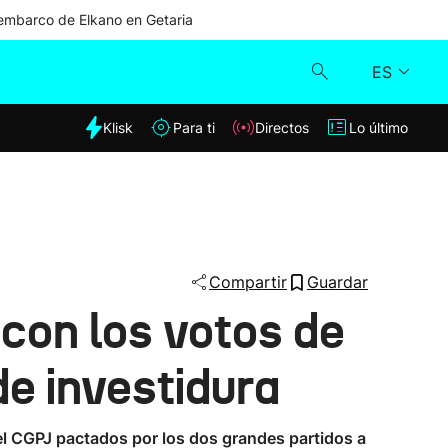
mbarco de Elkano en Getaria
ES
dia
Klisk
Para ti
Directos
Lo último
Klisk
Directos
Para ti
Compartir
Guardar
 con los votos de
Lo último
de investidura
el CGPJ pactados por los dos grandes partidos a