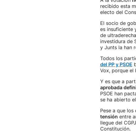
A la votación
n
recibido esta m
electo del Con
El socio de gob
es insuficiente
de ultraderecha
investidura de
y Junts la han 
Todos los parti
del PP y PSOE
b
Vox, porque el 
Y es que a part
aprobada defini
PSOE han pact
se ha abierto e
Pese a que los 
tensión
entre a
llegue del CGPJ
Constitución.