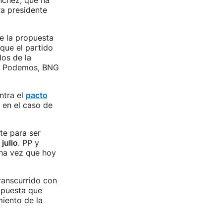
nchez, que ha
ra presidente
e la propuesta
 que el partido
dos de la
ue Podemos, BNG
ntra el
pacto
 en el caso de
te para ser
julio
. PP y
una vez que hoy
ranscurrido con
opuesta que
miento de la