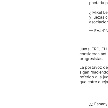
pactada p
¿ Mikel Le
y juezas c
asociacion
— EAJ-PN
Junts, ERC, EH
consideran ant
progresistas.
La portavoz de
sigan "haciendo
referido a la j
que entre queja
¿¿ Espanya