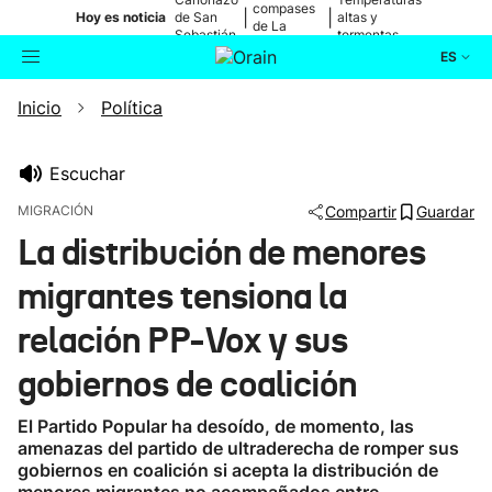
compases
|
|
Hoy es noticia
de San
altas y
de La
Sebastián
tormentas
Blanca
ES
Inicio
Política
Actualidad
Buscador
Política
Escuchar
MIGRACIÓN
Compartir
Guardar
Cultura
La distribución de menores
migrantes tensiona la
Ikusmiran
relación PP-Vox y sus
Eguraldia
gobiernos de coalición
El Partido Popular ha desoído, de momento, las
amenazas del partido de ultraderecha de romper sus
gobiernos en coalición si acepta la distribución de