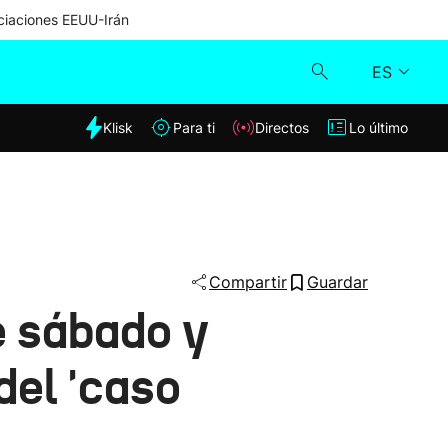
iaciones EEUU-Irán
ES
dia
Klisk
Para ti
Directos
Lo último
Klisk
Directos
Para ti
Compartir
Guardar
e sábado y
Lo último
 del 'caso