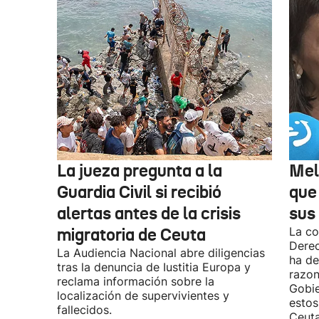
La jueza pregunta a la
Mel
Guardia Civil si recibió
que
alertas antes de la crisis
sus 
migratoria de Ceuta
La co
Derec
La Audiencia Nacional abre diligencias
ha de
tras la denuncia de Iustitia Europa y
razon
reclama información sobre la
Gobie
localización de supervivientes y
estos
fallecidos.
Ceuta