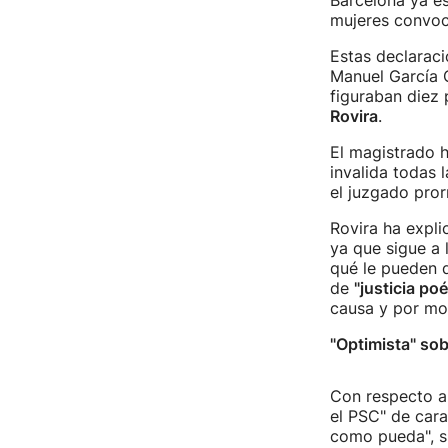
Barcelona ya e
mujeres convoc
Estas declaraci
Manuel García C
figuraban diez 
Rovira
.
El magistrado 
invalida todas 
el juzgado pror
Rovira ha expli
ya que sigue a 
qué le pueden d
de
"justicia poé
causa y por mot
"Optimista" sobr
Con respecto a
el PSC" de cara 
como pueda", si