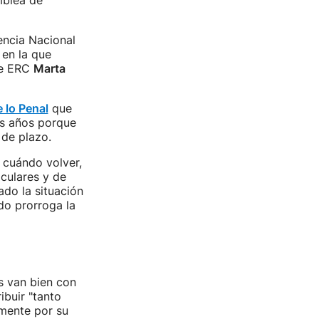
mblea de
encia Nacional
 en la que
 de ERC
Marta
e lo Penal
que
res años porque
 de plazo.
 cuándo volver,
culares y de
ado la situación
do prorroga la
s van bien con
ibuir "tanto
amente por su