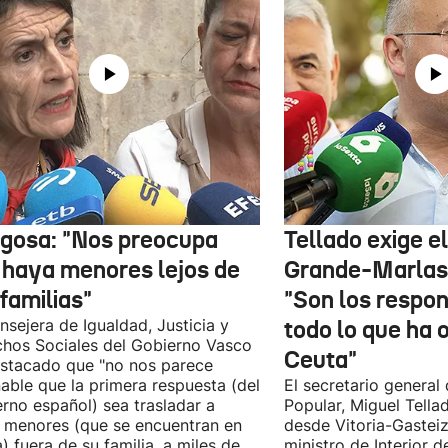
gosa: "Nos preocupa
Tellado exige e
 haya menores lejos de
Grande-Marlas
familias"
"Son los respo
nsejera de Igualdad, Justicia y
todo lo que ha 
hos Sociales del Gobierno Vasco
Ceuta"
stacado que "no nos parece
able que la primera respuesta (del
El secretario general 
rno español) sea trasladar a
Popular, Miguel Tella
 menores (que se encuentran en
desde Vitoria-Gasteiz
) fuera de su familia, a miles de
ministro de Interior 