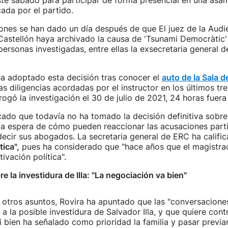
ste sábado para participar de forma presencial en una asa
ada por el partido.
ones se han dado un día después de que El juez de la Audi
astellón haya archivado la causa de 'Tsunami Democràtic'
personas investigadas, entre ellas la exsecretaria general
ha adoptado esta decisión tras conocer el
auto de la Sala d
las diligencias acordadas por el instructor en los últimos t
rogó la investigación el 30 de julio de 2021, 24 horas fuera
cado que todavía no ha tomado la decisión definitiva sobre
la espera de cómo pueden reaccionar las acusaciones parti
ecir sus abogados. La secretaria general de ERC ha calific
tica",
pues ha considerado que "hace años que el magistra
ivación política".
e la investidura de Illa: "La negociación va bien"
 otros asuntos, Rovira ha apuntado que las "conversacione
a la posible investidura de Salvador Illa, y que quiere contr
 bien ha señalado como prioridad la familia y pasar previ