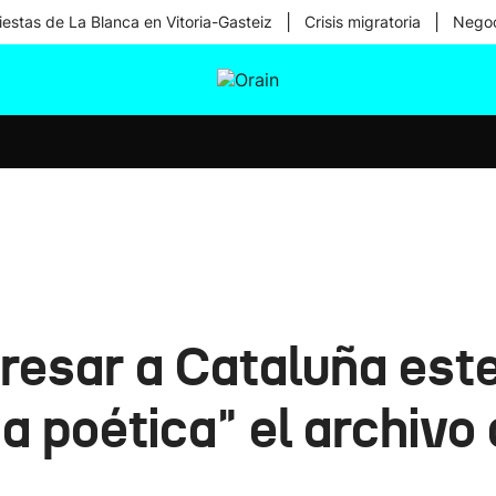
|
|
iestas de La Blanca en Vitoria-Gasteiz
Crisis migratoria
Negoc
tura
Ikusmiran
Egural
Salud
Tecnología
gresar a Cataluña est
cia poética" el archivo