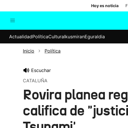
Hoy es noticia
F
Actualidad
Política
Cul
Actualidad
Política
Cultura
Ikusmiran
Eguraldia
Sociedad
Elecciones
Economía
Inicio
Política
Internacional
Escuchar
CATALUÑA
Rovira planea re
califica de "justi
Tsunami'