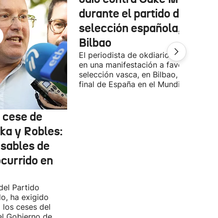
durante el partido de la
selección española, en
Bilbao
El periodista de okdiario se encontra
en una manifestación a favor de la
selección vasca, en Bilbao, durante la
final de España en el Mundial.
l cese de
ka y Robles:
nsables de
ocurrido en
del Partido
do, ha exigido
 los ceses del
del Gobierno de