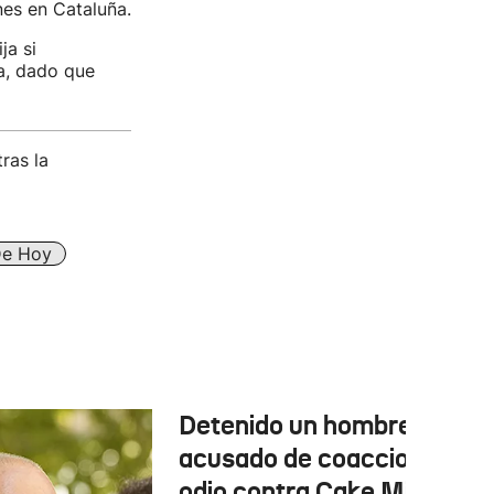
nes en Cataluña.
ja si
ra, dado que
ras la
De Hoy
Detenido un hombre
acusado de coacciones y
odio contra Cake Minuesa