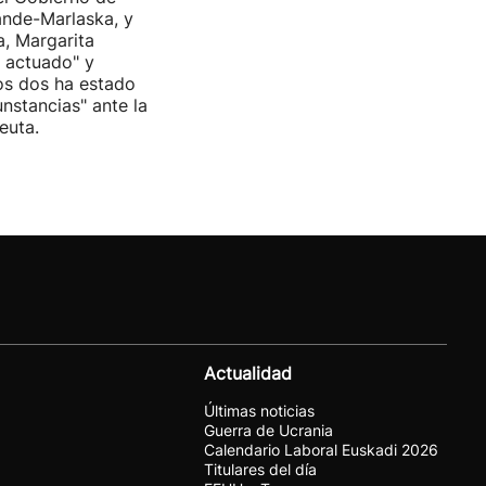
nde-Marlaska, y
a, Margarita
r actuado" y
os dos ha estado
cunstancias" ante la
euta.
Actualidad
Últimas noticias
Guerra de Ucrania
Calendario Laboral Euskadi 2026
Titulares del día