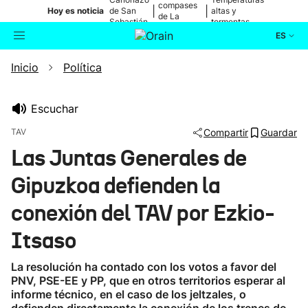
compases
|
|
Hoy es noticia
de San
altas y
de La
Sebastián
tormentas
Blanca
ES
Inicio
Política
Actualidad
Buscador
Política
Escuchar
TAV
Compartir
Guardar
Cultura
Las Juntas Generales de
Gipuzkoa defienden la
Ikusmiran
conexión del TAV por Ezkio-
Eguraldia
Itsaso
La resolución ha contado con los votos a favor del
PNV, PSE-EE y PP, que en otros territorios esperar al
informe técnico, en el caso de los jeltzales, o