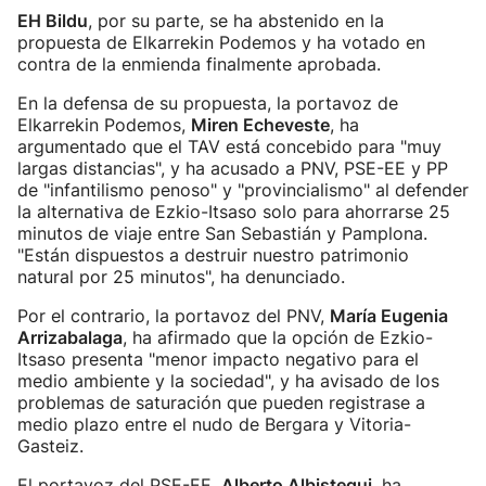
EH Bildu
, por su parte, se ha abstenido en la
propuesta de Elkarrekin Podemos y ha votado en
contra de la enmienda finalmente aprobada.
En la defensa de su propuesta, la portavoz de
Elkarrekin Podemos,
Miren Echeveste
, ha
argumentado que el TAV está concebido para "muy
largas distancias", y ha acusado a PNV, PSE-EE y PP
de "infantilismo penoso" y "provincialismo" al defender
la alternativa de Ezkio-Itsaso solo para ahorrarse 25
minutos de viaje entre San Sebastián y Pamplona.
"Están dispuestos a destruir nuestro patrimonio
natural por 25 minutos", ha denunciado.
Por el contrario, la portavoz del PNV,
María Eugenia
Arrizabalaga
, ha afirmado que la opción de Ezkio-
Itsaso presenta "menor impacto negativo para el
medio ambiente y la sociedad", y ha avisado de los
problemas de saturación que pueden registrase a
medio plazo entre el nudo de Bergara y Vitoria-
Gasteiz.
El portavoz del PSE-EE,
Alberto Albistegui
, ha