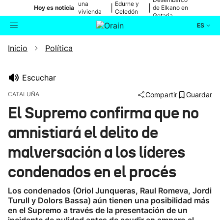
una
Edurne y
|
|
Hoy es noticia
de Elkano en
vivienda
Celedón
Getaria
de Bilbao
Txiki
ES
Inicio
Política
Actualidad
Buscador
Política
Escuchar
CATALUÑA
Compartir
Guardar
Cultura
El Supremo confirma que no
amnistiará el delito de
Ikusmiran
malversación a los líderes
Eguraldia
condenados en el procés
Los condenados (Oriol Junqueras, Raul Romeva, Jordi
Turull y Dolors Bassa) aún tienen una posibilidad más
en el Supremo a través de la presentación de un