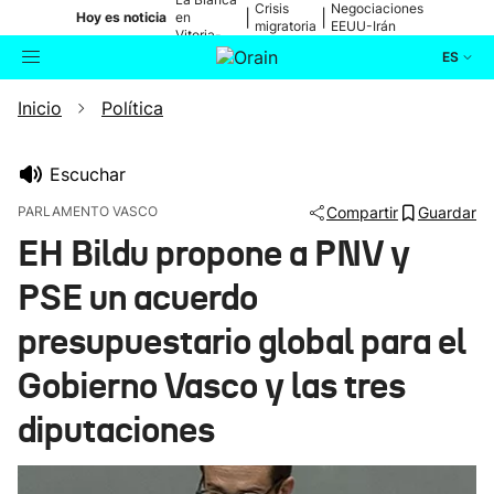
Crisis
Negociaciones
|
|
Hoy es noticia
en
migratoria
EEUU-Irán
Vitoria-
Gasteiz
ES
Inicio
Política
Actualidad
Buscador
Política
Escuchar
PARLAMENTO VASCO
Compartir
Guardar
Cultura
EH Bildu propone a PNV y
PSE un acuerdo
Ikusmiran
presupuestario global para el
Eguraldia
Gobierno Vasco y las tres
diputaciones