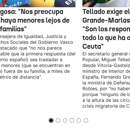
gosa: "Nos preocupa
Tellado exige e
 haya menores lejos de
Grande-Marlas
familias"
"Son los respo
nsejera de Igualdad, Justicia y
todo lo que ha 
hos Sociales del Gobierno Vasco
Ceuta"
stacado que "no nos parece
able que la primera respuesta (del
El secretario general 
rno español) sea trasladar a
Popular, Miguel Tella
 menores (que se encuentran en
desde Vitoria-Gasteiz
) fuera de su familia, a miles de
ministro de Interior 
etros de distancia".
España, Fernando Gra
la ministra de Defens
Robles, por "no habe
porque "ninguno de l
a la altura de las cir
crisis migratoria de C