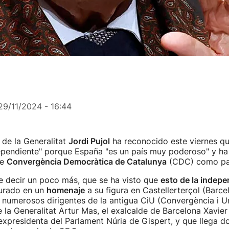
29/11/2024 - 16:44
 de la Generalitat
Jordi Pujol
ha reconocido este viernes qu
ependiente" porque España "es un país muy poderoso" y ha
de
Convergència Democràtica de Catalunya
(CDC) como par
e decir un poco más, que se ha visto que
esto de la indep
gurado en un
homenaje
a su figura en Castellerterçol (Barce
 numerosos dirigentes de la antigua CiU (Convergència i U
 la Generalitat Artur Mas, el exalcalde de Barcelona Xavier 
expresidenta del Parlament Núria de Gispert, y que llega 