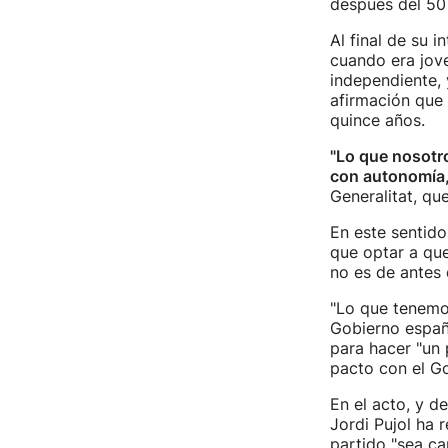
después del 50
Al final de su 
cuando era jove
independiente, 
afirmación que 
quince años.
"Lo que nosotr
con autonomía
Generalitat, qu
En este sentido
que optar a que
no es de antes 
"Lo que tenemos
Gobierno españ
para hacer "un 
pacto con el G
En el acto, y d
Jordi Pujol ha 
partido "sea ca