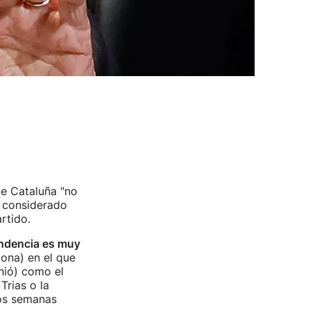
e Cataluña "no
 considerado
tido.
endencia es muy
lona) en el que
nió) como el
Trias o la
dos semanas