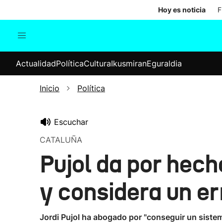
Hoy es noticia
F
Actualidad
Política
Cul
Actualidad
Política
Cultura
Ikusmiran
Eguraldia
Sociedad
Elecciones
Economía
Inicio
Política
Internacional
Escuchar
CATALUÑA
Pujol da por hec
y considera un er
Jordi Pujol ha abogado por "conseguir un sistem