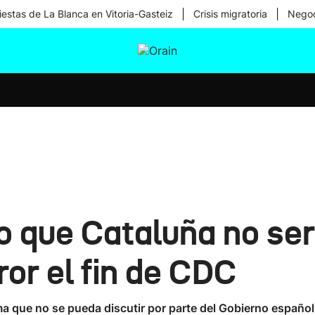
|
|
iestas de La Blanca en Vitoria-Gasteiz
Crisis migratoria
Negoc
tura
Ikusmiran
Egural
Salud
Tecnología
ho que Cataluña no se
ror el fin de CDC
a que no se pueda discutir por parte del Gobierno español"