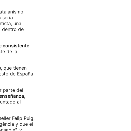
catalanismo
 sería
tista, una
á dentro de
e consistente
te de la
, que tienen
"esto de España
 parte del
a enseñanza
,
untado al
ller Felip Puig,
gència y que el
nsable", y