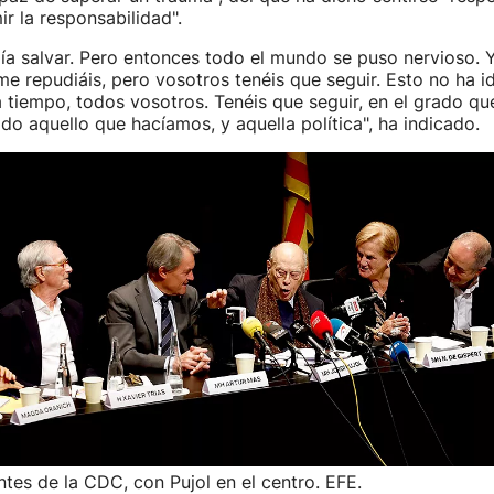
r la responsabilidad".
ía salvar. Pero entonces todo el mundo se puso nervioso. Y
me repudiáis, pero vosotros tenéis que seguir. Esto no ha id
a tiempo, todos vosotros. Tenéis que seguir, en el grado qu
o aquello que hacíamos, y aquella política", ha indicado.
ntes de la CDC, con Pujol en el centro. EFE.