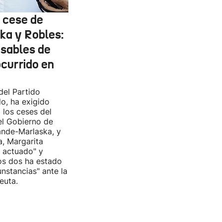
l cese de
ka y Robles:
nsables de
ocurrido en
del Partido
do, ha exigido
 los ceses del
del Gobierno de
nde-Marlaska, y
a, Margarita
r actuado" y
os dos ha estado
cunstancias" ante la
euta.