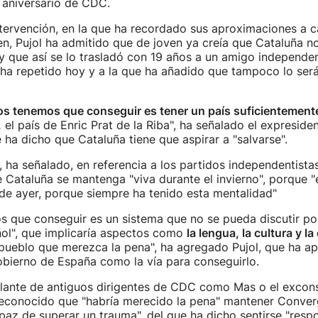
 aniversario de CDC.
intervención, en la que ha recordado sus aproximaciones a 
n, Pujol ha admitido que de joven ya creía que Cataluña no
y que así se lo trasladó con 19 años a un amigo independen
ha repetido hoy y a la que ha añadido que tampoco lo ser
os tenemos que conseguir es tener un país suficientement
,
el país de Enric Prat de la Riba", ha señalado el expresiden
e ha dicho que Cataluña tiene que aspirar a "salvarse".
, ha señalado, en referencia a los partidos independentistas
 Cataluña se mantenga "viva durante el invierno", porque 
de ayer, porque siempre ha tenido esta mentalidad"
 que conseguir es un sistema que no se pueda discutir por
ol", que implicaría aspectos como
la lengua, la cultura y l
pueblo que merezca la pena", ha agregado Pujol, que ha ap
obierno de España como la vía para conseguirlo.
elante de antiguos dirigentes de CDC como Mas o el exconse
reconocido que "habría merecido la pena" mantener Conver
paz de superar un trauma", del que ha dicho sentirse "respo