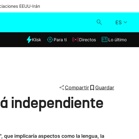
iaciones EEUU-Irán
ES
dia
Klisk
Para ti
Directos
Lo último
Klisk
Directos
Para ti
Compartir
Guardar
rá independiente
Lo último
, que implicaría aspectos como la lengua, la