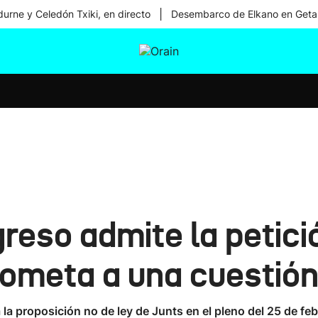
|
urne y Celedón Txiki, en directo
Desembarco de Elkano en Geta
tura
Ikusmiran
Egural
Salud
Tecnología
reso admite la petici
ometa a una cuestión
la proposición no de ley de Junts en el pleno del 25 de feb