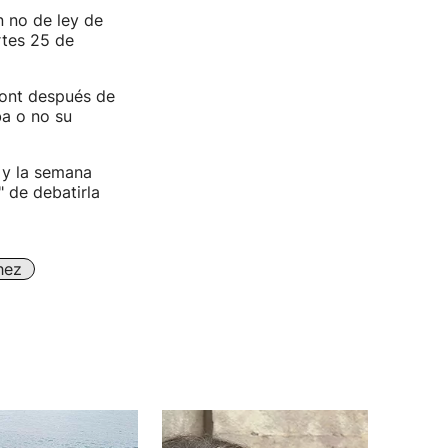
n no de ley de
rtes 25 de
mont después de
ba o no su
, y la semana
 de debatirla
hez