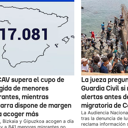
CAV supera el cupo de
La jueza pregun
gida de menores
Guardia Civil si 
rantes, mientras
alertas antes de
arra dispone de margen
migratoria de 
a acoger más
La Audiencia Nacional
tras la denuncia de Iu
, Bizkaia y Gipuzkoa acogen a día
reclama información 
y a 841 menores migrantes no