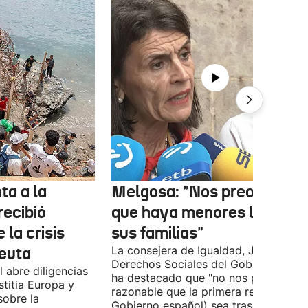
ta a la
Melgosa: "Nos preocupa
recibió
que haya menores lejos de
 la crisis
sus familias"
Ceuta
La consejera de Igualdad, Justicia y
Derechos Sociales del Gobierno Vasc
 abre diligencias
ha destacado que "no nos parece
stitia Europa y
razonable que la primera respuesta (
sobre la
Gobierno español) sea trasladar a