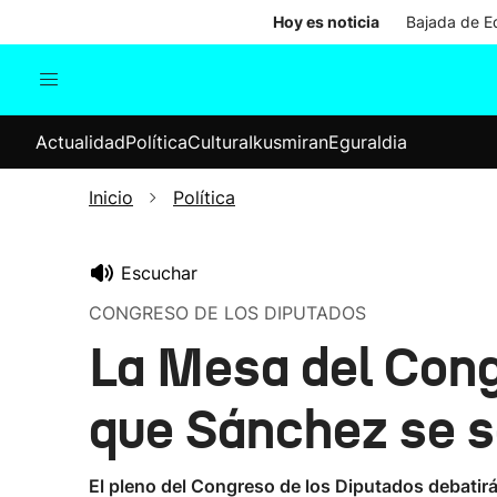
Hoy es noticia
Bajada de Ed
Actualidad
Política
Cul
Actualidad
Política
Cultura
Ikusmiran
Eguraldia
Sociedad
Elecciones
Economía
Inicio
Política
Internacional
Escuchar
CONGRESO DE LOS DIPUTADOS
La Mesa del Cong
que Sánchez se s
El pleno del Congreso de los Diputados debatirá 