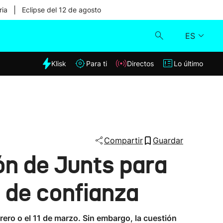
|
ria
Eclipse del 12 de agosto
ES
dia
Klisk
Para ti
Directos
Lo último
Klisk
Directos
Para ti
Compartir
Guardar
ón de Junts para
Lo último
 de confianza
rero o el 11 de marzo. Sin embargo, la cuestión