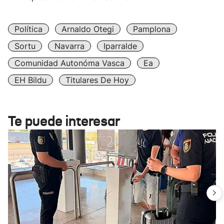
Política
Arnaldo Otegi
Pamplona
Sortu
Navarra
Iparralde
Comunidad Autonóma Vasca
Ea
EH Bildu
Titulares De Hoy
Te puede interesar