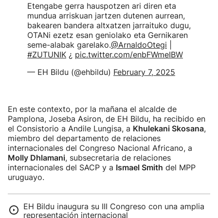
Etengabe gerra hauspotzen ari diren eta
mundua arriskuan jartzen dutenen aurrean,
bakearen bandera altxatzen jarraituko dugu,
OTANi ezetz esan geniolako eta Gernikaren
seme-alabak garelako.
@ArnaldoOtegi
|
#ZUTUNIK
¿
pic.twitter.com/enbFWmeIBW
— EH Bildu (@ehbildu)
February 7, 2025
En este contexto, por la mañana el alcalde de
Pamplona, Joseba Asiron, de EH Bildu, ha recibido en
el Consistorio a Andile Lungisa, a
Khulekani Skosana
,
miembro del departamento de relaciones
internacionales del Congreso Nacional Africano, a
Molly Dhlamani
, subsecretaria de relaciones
internacionales del SACP y a
Ismael Smith
del MPP
uruguayo.
EH Bildu inaugura su III Congreso con una amplia
representación internacional