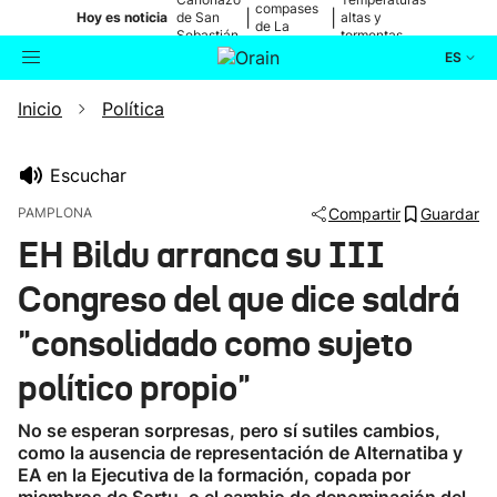
compases
|
|
Hoy es noticia
de San
altas y
de La
Sebastián
tormentas
Blanca
ES
Inicio
Política
Actualidad
Buscador
Política
Escuchar
PAMPLONA
Compartir
Guardar
Cultura
EH Bildu arranca su III
Congreso del que dice saldrá
Ikusmiran
"consolidado como sujeto
Eguraldia
político propio"
No se esperan sorpresas, pero sí sutiles cambios,
como la ausencia de representación de Alternatiba y
EA en la Ejecutiva de la formación, copada por