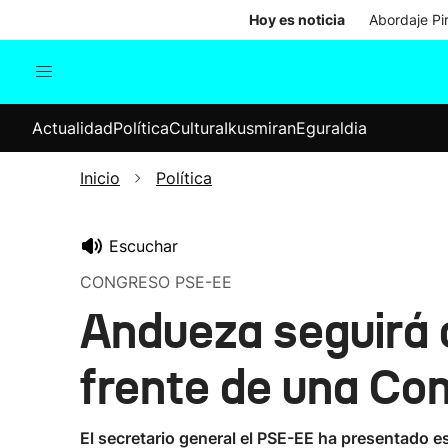
Hoy es noticia
Abordaje Pi
Actualidad
Política
Cul
Actualidad
Política
Cultura
Ikusmiran
Eguraldia
Sociedad
Elecciones
Economía
Inicio
Política
Internacional
Escuchar
CONGRESO PSE-EE
Andueza seguirá 
frente de una Com
El secretario general el PSE-EE ha presentado 