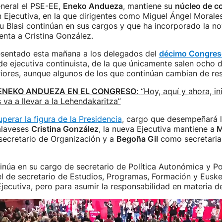
eneral el PSE-EE,
Eneko Andueza
, mantiene su
núcleo de c
Ejecutiva, en la que dirigentes como Miguel Ángel Morales
u Blasi continúan en sus cargos y que ha incorporado la n
nta a Cristina González.
sentado esta mañana a los delegados del
décimo Congres
e ejecutiva continuista, de la que únicamente salen ocho d
iores, aunque algunos de los que continúan cambian de res
ENEKO ANDUEZA EN EL CONGRESO
:
“Hoy, aquí y ahora, in
va a llevar a la Lehendakaritza”
uperar la figura de la Presidencia
, cargo que desempeñará l
 alaveses
Cristina González
, la nueva Ejecutiva mantiene a
M
ecretario de Organización y a
Begoña Gil
como secretaria 
núa en su cargo de secretario de Política Autonómica y Pol
l de secretario de Estudios, Programas, Formación y Euske
Ejecutiva, pero para asumir la responsabilidad en materia d