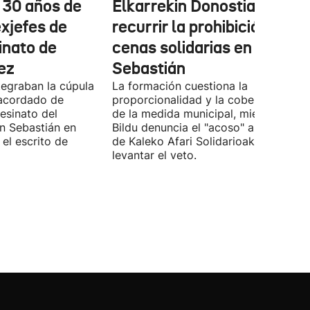
e 30 años de
Elkarrekin Donostia estudi
exjefes de
recurrir la prohibición de la
inato de
cenas solidarias en San
ez
Sebastián
tegraban la cúpula
La formación cuestiona la
 acordado de
proporcionalidad y la cobertura juríd
esinato del
de la medida municipal, mientras EH
an Sebastián en
Bildu denuncia el "acoso" a voluntari
el escrito de
de Kaleko Afari Solidarioak y pide
levantar el veto.