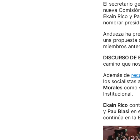
El secretario g
nueva Comisión 
Ekain Rico y Pa
nombrar preside
Andueza ha pre
una propuesta d
miembros anter
DISCURSO DE 
camino que nos 
Además de
rec
los socialistas
Morales
como s
Institucional.
Ekain Rico
conti
y
Pau Blasi
en e
continúa en la 