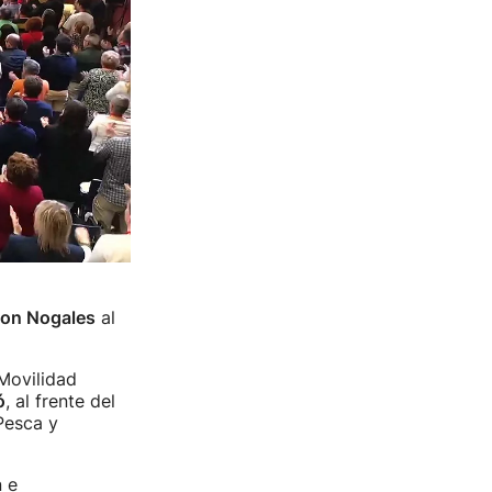
on Nogales
al
Movilidad
ó
, al frente del
Pesca y
 e