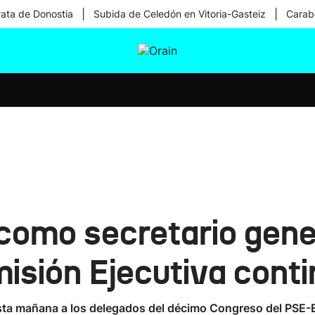
|
|
rata de Donostia
Subida de Celedón en Vitoria-Gasteiz
Carabe
tura
Ikusmiran
Egural
Salud
Tecnología
como secretario gene
isión Ejecutiva conti
esta mañana a los delegados del décimo Congreso del PSE-E