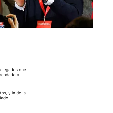
 delegados que
frendado a
os, y la de la
edado