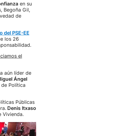
onfianza
en su
, Begoña Gil,
ovedad de
o del PSE-EE
e los 26
ponsabilidad.
iciamos el
a aún líder de
iguel Ángel
de Política
íticas Públicas
ra.
Denis Itxaso
e Vivienda.