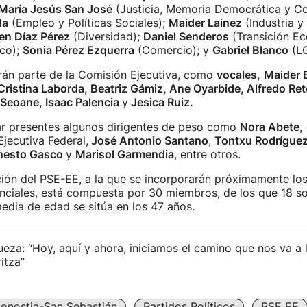
María Jesús San José
(Justicia, Memoria Democrática y Co
da
(Empleo y Políticas Sociales);
Maider Lainez
(Industria y
n Díaz Pérez
(Diversidad);
Daniel Senderos
(Transición Ec
co);
Sonia Pérez Ezquerra
(Comercio); y
Gabriel Blanco
(LG
án parte de la Comisión Ejecutiva, como
vocales,
Maider E
Cristina Laborda, Beatriz Gámiz, Ane Oyarbide, Alfredo Reto
 Seoane, Isaac Palencia
y
Jesica Ruiz.
r presentes algunos dirigentes de peso como
Nora Abete,
jecutiva Federal,
José Antonio Santano
,
Tontxu Rodríguez
nesto Gasco
y
Marisol Garmendia
, entre otros.
ión del PSE-EE, a la que se incorporarán próximamente los
nciales, está compuesta por 30 miembros, de los que 18 so
dia de edad se sitúa en los 47 años.
za: “Hoy, aquí y ahora, iniciamos el camino que nos va a l
itza”
onostia-San Sebastián
Partidos Políticos
PSE EE