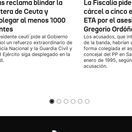
as reclama blindar la
La Fiscalía pid
ntera de Ceuta y
cárcel a cinco 
plegar al menos 1000
ETA por el ases
ntes
Gregorio Ordóñ
esidente ceutí pide al Gobierno
Los acusados, que in
ol un refuerzo extraordinario de
de la banda, habrían
licía Nacional y la Guardia Civil y
forma colegiada el as
l Ejército siga desplegado en la
concejal del PP en S
d.
enero de 1995, según 
acusación.