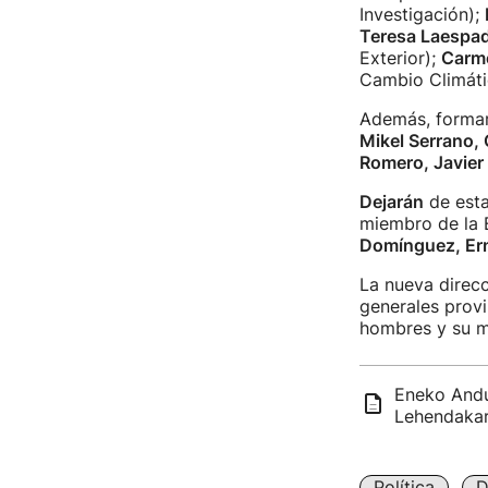
Investigación);
Teresa Laespa
Exterior);
Carme
Cambio Climáti
Además, formar
Mikel Serrano, 
Romero, Javier
Dejarán
de esta
miembro de la E
Domínguez, Er
La nueva direcc
generales provi
hombres y su me
Eneko Andue
Lehendakar
Política
D