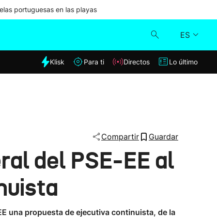
las portuguesas en las playas
ES
dia
Klisk
Para ti
Directos
Lo último
Klisk
Directos
Para ti
Compartir
Guardar
ral del PSE-EE al
Lo último
nuista
E una propuesta de ejecutiva continuista, de la