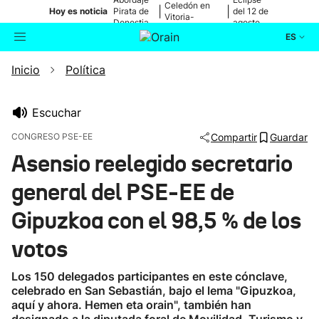
Celedón en
|
|
Hoy es noticia
Pirata de
del 12 de
Vitoria-
Donostia
agosto
Gasteiz
ES
Inicio
Política
Actualidad
Buscador
Política
Escuchar
CONGRESO PSE-EE
Compartir
Guardar
Cultura
Asensio reelegido secretario
general del PSE-EE de
Ikusmiran
Gipuzkoa con el 98,5 % de los
Eguraldia
votos
Los 150 delegados participantes en este cónclave,
celebrado en San Sebastián, bajo el lema "Gipuzkoa,
aquí y ahora. Hemen eta orain", también han