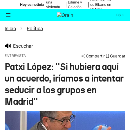
una
Edurne y
|
|
Hoy es noticia
de Elkano en
vivienda
Celedón
Getaria
de Bilbao
Txiki
ES
Inicio
Política
Actualidad
Buscador
Política
Escuchar
ENTREVISTA
Compartir
Guardar
Cultura
Patxi López: ''Si hubiera aquí
un acuerdo, iríamos a intentar
Ikusmiran
seducir a los grupos en
Eguraldia
Madrid''