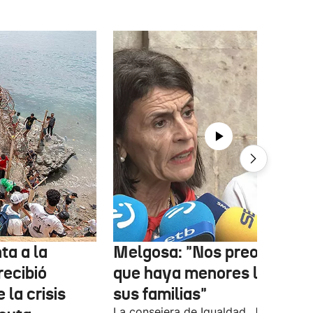
ta a la
Melgosa: "Nos preocupa
recibió
que haya menores lejos de
 la crisis
sus familias"
La consejera de Igualdad, Justicia y