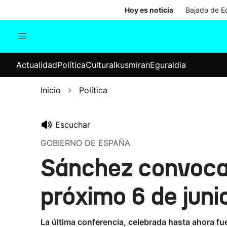
Hoy es noticia
Bajada de Ed
Actualidad
Política
Cul
Actualidad
Política
Cultura
Ikusmiran
Eguraldia
Sociedad
Elecciones
Economía
Inicio
Política
Internacional
Escuchar
GOBIERNO DE ESPAÑA
Sánchez convocar
próximo 6 de juni
La última conferencia, celebrada hasta ahora fu