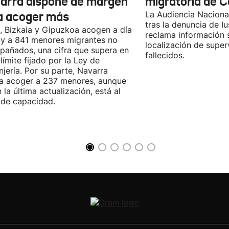
arra dispone de margen
migratoria de 
a acoger más
La Audiencia Nacional
tras la denuncia de Iu
, Bizkaia y Gipuzkoa acogen a día
reclama información 
y a 841 menores migrantes no
localización de super
añados, una cifra que supera en
fallecidos.
 límite fijado por la Ley de
njería. Por su parte, Navarra
a acoger a 237 menores, aunque
 la última actualización, está al
de capacidad.