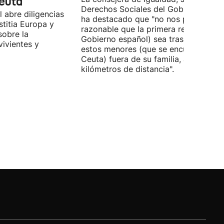
Ceuta
Derechos Sociales del Gobierno Vasc
 abre diligencias
ha destacado que "no nos parece
stitia Europa y
razonable que la primera respuesta (
sobre la
Gobierno español) sea trasladar a
vivientes y
estos menores (que se encuentran en
Ceuta) fuera de su familia, a miles de
kilómetros de distancia".