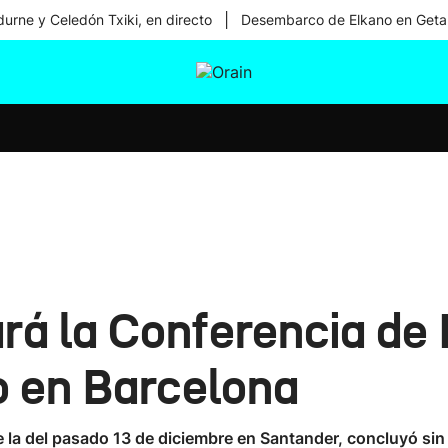
|
urne y Celedón Txiki, en directo
Desembarco de Elkano en Geta
tura
Ikusmiran
Egural
Salud
Tecnología
á la Conferencia de 
o en Barcelona
e la del pasado 13 de diciembre en Santander, concluyó si