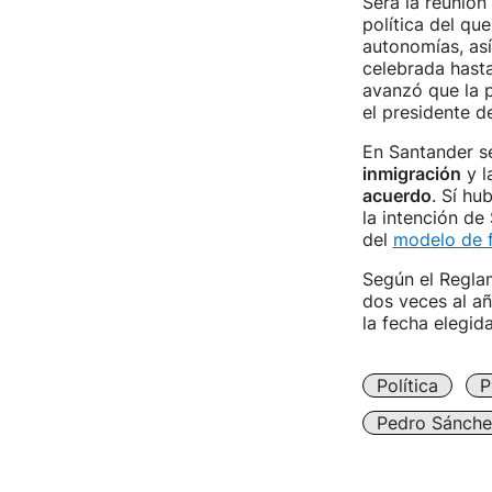
Será la reunió
política del qu
autonomías, así
celebrada hast
avanzó que la p
el presidente de
En Santander s
inmigración
y l
acuerdo
. Sí hu
la intención d
del
modelo de f
Según el Reglam
dos veces al a
la fecha elegid
Política
P
Pedro Sánche