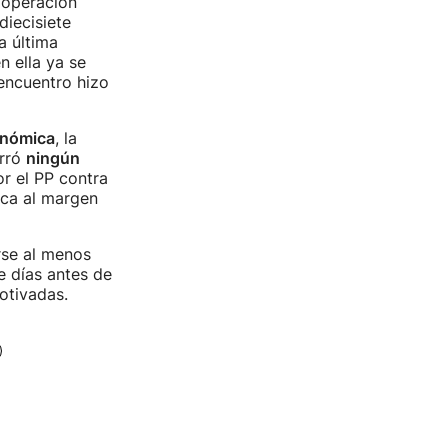
ooperación
diecisiete
a última
en ella ya se
encuentro hizo
onómica
, la
erró
ningún
r el PP contra
ica al margen
rse al menos
 días antes de
otivadas.