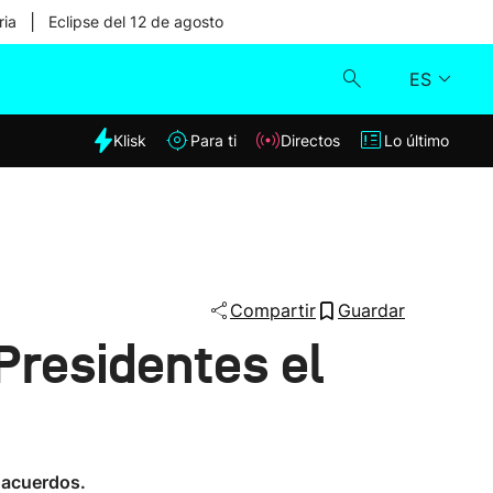
|
ria
Eclipse del 12 de agosto
ES
dia
Klisk
Para ti
Directos
Lo último
Klisk
Directos
Para ti
Compartir
Guardar
Presidentes el
Lo último
n acuerdos.