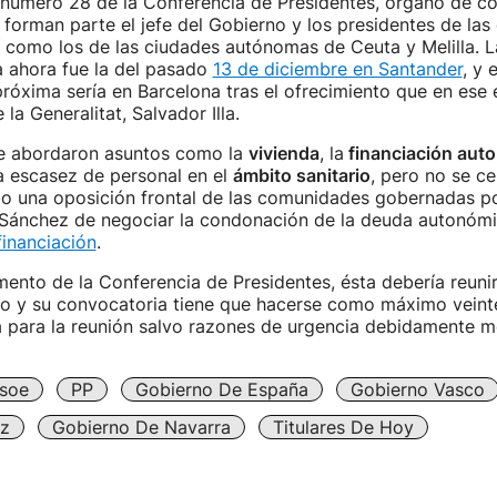
n número 28 de la Conferencia de Presidentes, órgano de c
e forman parte el jefe del Gobierno y los presidentes de las 
 como los de las ciudades autónomas de Ceuta y Melilla. L
a ahora fue la del pasado
13 de diciembre en Santander
, y 
róxima sería en Barcelona tras el ofrecimiento que en ese 
 la Generalitat, Salvador Illa.
e abordaron asuntos como la
vivienda
, la
financiación aut
a escasez de personal en el
ámbito sanitario
, pero no se c
bo una oposición frontal de las comunidades gobernadas po
e Sánchez de negociar la condonación de la deuda autonóm
inanciación
.
ento de la Conferencia de Presidentes, ésta debería reuni
ño y su convocatoria tiene que hacerse como máximo veinte
a para la reunión salvo razones de urgencia debidamente m
soe
PP
Gobierno De España
Gobierno Vasco
z
Gobierno De Navarra
Titulares De Hoy