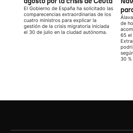
agosto por la crisis de Ceuta
Nav
El Gobierno de España ha solicitado las
par
comparecencias extraordinarias de los
Álava
cuatro ministros para explicar la
de ho
gestión de la crisis migratoria iniciada
acomp
el 30 de julio en la ciudad autónoma.
65 el
Extra
podrí
según
30 % 