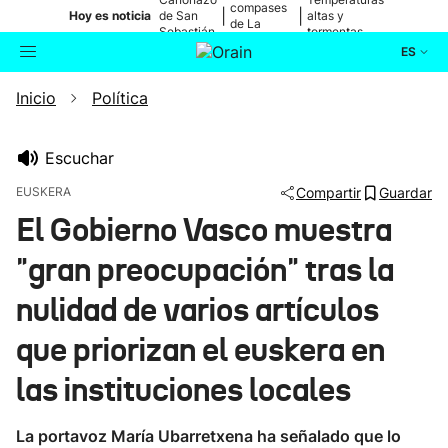
compases
|
|
Hoy es noticia
de San
altas y
de La
Sebastián
tormentas
Blanca
ES
Inicio
Política
Actualidad
Buscador
Política
Escuchar
EUSKERA
Compartir
Guardar
Cultura
El Gobierno Vasco muestra
"gran preocupación" tras la
Ikusmiran
nulidad de varios artículos
Eguraldia
que priorizan el euskera en
las instituciones locales
La portavoz María Ubarretxena ha señalado que lo