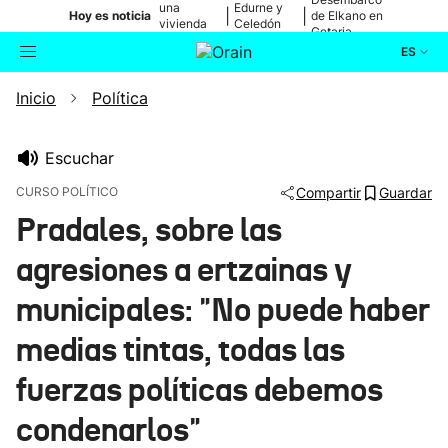
una
Edurne y
|
|
Hoy es noticia
de Elkano en
vivienda
Celedón
Getaria
de Bilbao
Txiki
ES
Inicio
Política
Actualidad
Buscador
Política
Escuchar
CURSO POLÍTICO
Compartir
Guardar
Cultura
Pradales, sobre las
agresiones a ertzainas y
Ikusmiran
municipales: "No puede haber
Eguraldia
medias tintas, todas las
fuerzas políticas debemos
condenarlos"