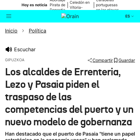
Celedón en
|
|
Hoy es noticia
Pirata de
portuguesas
Vitoria-
Donostia
en las playas
Gasteiz
ES
Inicio
Política
Actualidad
Buscador
Política
Escuchar
GIPUZKOA
Compartir
Guardar
Cultura
Los alcaldes de Errenteria,
Lezo y Pasaia piden el
Ikusmiran
traspaso de las
Eguraldia
competencias del puerto y un
nuevo modelo de gobernanza
Han destacado que el puerto de Pasaia "tiene un papel