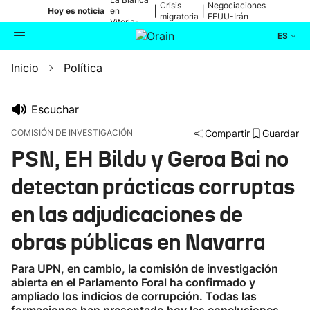
Crisis
Negociaciones
|
|
Hoy es noticia
en
migratoria
EEUU-Irán
Vitoria-
Gasteiz
ES
Inicio
Política
Actualidad
Buscador
Política
Escuchar
COMISIÓN DE INVESTIGACIÓN
Compartir
Guardar
Cultura
PSN, EH Bildu y Geroa Bai no
detectan prácticas corruptas
Ikusmiran
en las adjudicaciones de
Eguraldia
obras públicas en Navarra
Para UPN, en cambio, la comisión de investigación
abierta en el Parlamento Foral ha confirmado y
ampliado los indicios de corrupción. Todas las