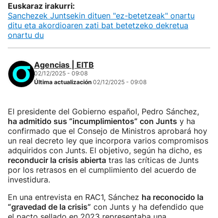
Euskaraz irakurri:
Sanchezek Juntsekin dituen "ez-betetzeak" onartu
ditu eta akordioaren zati bat betetzeko dekretua
onartu du
Agencias | EITB
02/12/2025 - 09:08
Última actualización
02/12/2025 - 09:08
El presidente del Gobierno español, Pedro Sánchez,
ha admitido sus “incumplimientos” con Junts
y ha
confirmado que el Consejo de Ministros aprobará hoy
un real decreto ley que incorpora varios compromisos
adquiridos con Junts. El objetivo, según ha dicho, es
reconducir la crisis abierta
tras las críticas de Junts
por los retrasos en el cumplimiento del acuerdo de
investidura.
En una entrevista en RAC1, Sánchez
ha reconocido la
“gravedad de la crisis”
con Junts y ha defendido que
el pacto sellado en 2023 representaba una