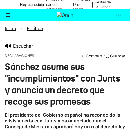
Fiestas de
|
|
Hoy es noticia
cáncer
12 de
La Blanca
colorrectal
agosto
ES
Inicio
Política
Actualidad
Buscador
Política
Escuchar
DECLARACIONES
Compartir
Guardar
Cultura
Sánchez asume sus
"incumplimientos" con Junts
Ikusmiran
y anuncia un decreto que
Eguraldia
recoge sus promesas
El presidente del Gobierno español ha reconocido la
crisis abierta con Junts y ha anunciado que el
Consejo de Ministros aprobará hoy un real decreto ley