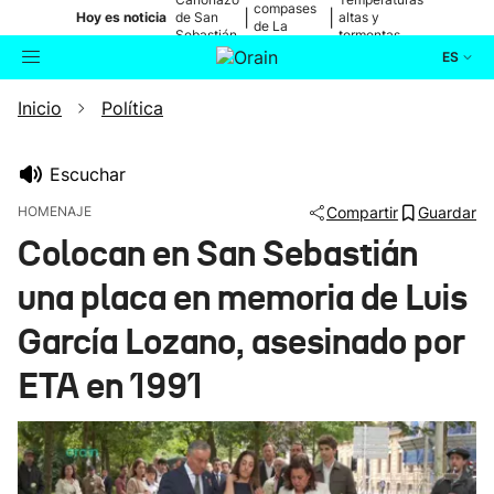
compases
|
|
Hoy es noticia
de San
altas y
de La
Sebastián
tormentas
Blanca
ES
Inicio
Política
Actualidad
Buscador
Política
Escuchar
HOMENAJE
Compartir
Guardar
Cultura
Colocan en San Sebastián
una placa en memoria de Luis
Ikusmiran
García Lozano, asesinado por
Eguraldia
ETA en 1991