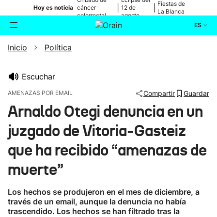
Fiestas de
|
|
Hoy es noticia
cáncer
12 de
La Blanca
colorrectal
agosto
ES
Inicio
Política
Actualidad
Buscador
Política
Escuchar
AMENAZAS POR EMAIL
Compartir
Guardar
Cultura
Arnaldo Otegi denuncia en un
juzgado de Vitoria-Gasteiz
Ikusmiran
que ha recibido “amenazas de
Eguraldia
muerte”
Los hechos se produjeron en el mes de diciembre, a
través de un email, aunque la denuncia no había
trascendido. Los hechos se han filtrado tras la