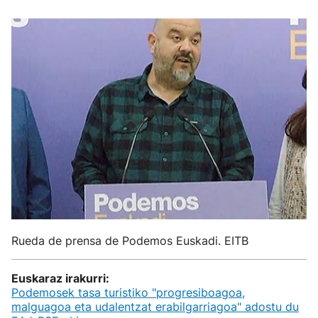
Rueda de prensa de Podemos Euskadi. EITB
Euskaraz irakurri:
Podemosek tasa turistiko "progresiboagoa,
malguagoa eta udalentzat erabilgarriagoa" adostu du