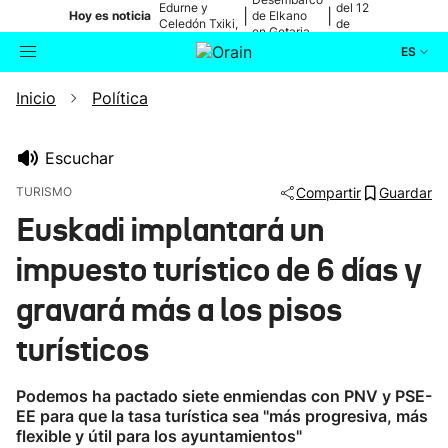
Edurne y
del 12
|
|
Hoy es noticia
de Elkano
Celedón Txiki,
de
en Getaria
en directo
agosto
ES
Inicio
Política
Actualidad
Buscador
Política
Escuchar
TURISMO
Compartir
Guardar
Cultura
Euskadi implantará un
impuesto turístico de 6 días y
Ikusmiran
gravará más a los pisos
Eguraldia
turísticos
Podemos ha pactado siete enmiendas con PNV y PSE-
EE para que la tasa turística sea "más progresiva, más
flexible y útil para los ayuntamientos"