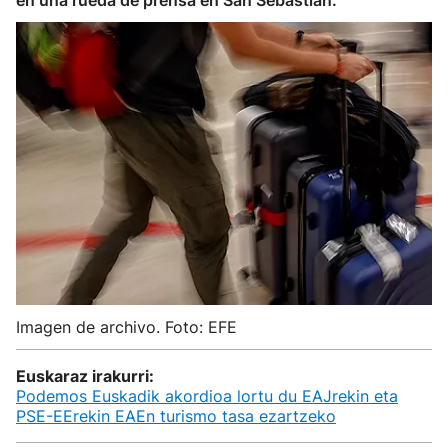
en una rueda de prensa en San Sebastián.
Imagen de archivo. Foto: EFE
Euskaraz irakurri:
Podemos Euskadik akordioa lortu du EAJrekin eta
PSE-EErekin EAEn turismo tasa ezartzeko