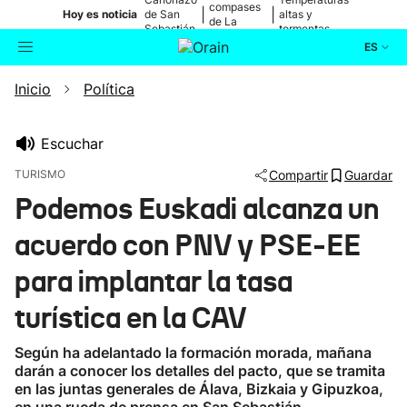
compases
|
|
Hoy es noticia
de San
altas y
de La
Sebastián
tormentas
Blanca
ES
Inicio
Política
Actualidad
Buscador
Política
Escuchar
TURISMO
Compartir
Guardar
Cultura
Podemos Euskadi alcanza un
acuerdo con PNV y PSE-EE
Ikusmiran
para implantar la tasa
Eguraldia
turística en la CAV
Según ha adelantado la formación morada, mañana
darán a conocer los detalles del pacto, que se tramita
en las juntas generales de Álava, Bizkaia y Gipuzkoa,