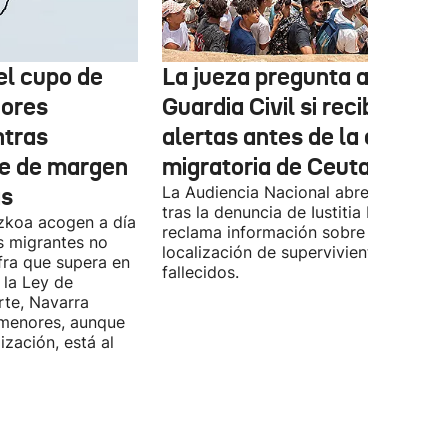
el cupo de
La jueza pregunta a la
nores
Guardia Civil si recibió
ntras
alertas antes de la crisis
e de margen
migratoria de Ceuta
ás
La Audiencia Nacional abre diligencia
tras la denuncia de Iustitia Europa y
uzkoa acogen a día
reclama información sobre la
s migrantes no
localización de supervivientes y
ra que supera en
fallecidos.
r la Ley de
rte, Navarra
 menores, aunque
ización, está al