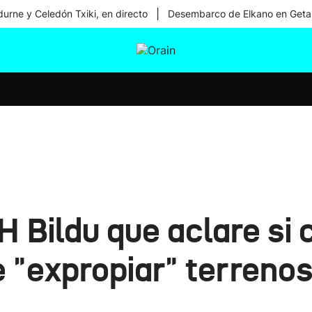
|
urne y Celedón Txiki, en directo
Desembarco de Elkano en Geta
tura
Ikusmiran
Egural
Salud
Tecnología
H Bildu que aclare si 
 "expropiar" terrenos