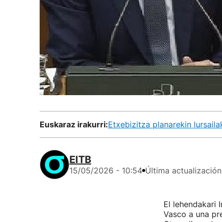
Euskaraz irakurri:
Etxebizitza planarekin lursail
EITB
15/05/2026 - 10:54
Última actualización
El lehendakari 
Vasco a una pre