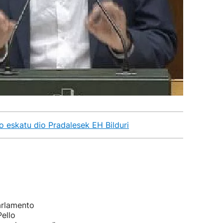
ko eskatu dio Pradalesek EH Bilduri
arlamento
Pello