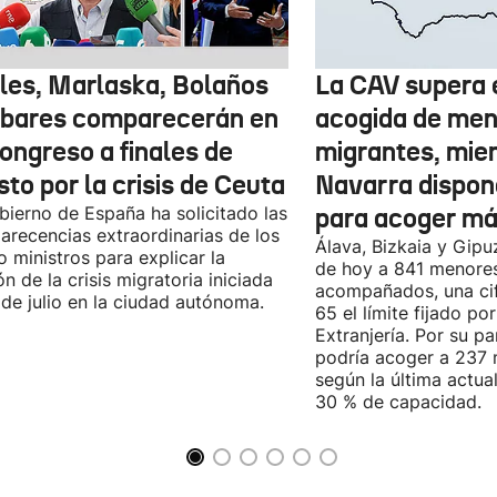
les, Marlaska, Bolaños
La CAV supera 
lbares comparecerán en
acogida de me
ongreso a finales de
migrantes, mie
to por la crisis de Ceuta
Navarra dispon
bierno de España ha solicitado las
para acoger m
recencias extraordinarias de los
Álava, Bizkaia y Gip
o ministros para explicar la
de hoy a 841 menore
ón de la crisis migratoria iniciada
acompañados, una cif
 de julio en la ciudad autónoma.
65 el límite fijado po
Extranjería. Por su pa
podría acoger a 237
según la última actual
30 % de capacidad.