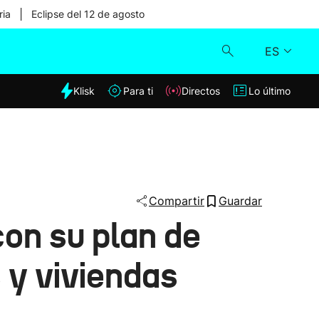
|
ria
Eclipse del 12 de agosto
ES
dia
Klisk
Para ti
Directos
Lo último
Klisk
Directos
Para ti
Compartir
Guardar
con su plan de
Lo último
 y viviendas