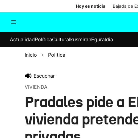
Hoy es noticia
Bajada de Ed
Actualidad
Política
Cul
Actualidad
Política
Cultura
Ikusmiran
Eguraldia
Sociedad
Elecciones
Economía
Inicio
Política
Internacional
Escuchar
VIVIENDA
Pradales pide a E
vivienda pretende
privadas