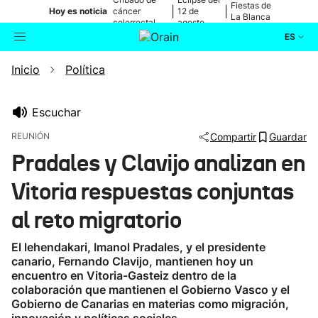
Fiestas de
|
|
Hoy es noticia
cáncer
12 de
La Blanca
colorrectal
agosto
ES
Inicio
Política
Actualidad
Buscador
Política
Escuchar
REUNIÓN
Compartir
Guardar
Cultura
Pradales y Clavijo analizan en
Vitoria respuestas conjuntas
Ikusmiran
al reto migratorio
Eguraldia
El lehendakari, Imanol Pradales, y el presidente
canario, Fernando Clavijo, mantienen hoy un
encuentro en Vitoria-Gasteiz dentro de la
colaboración que mantienen el Gobierno Vasco y el
Gobierno de Canarias en materias como migración,