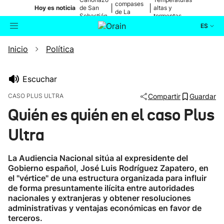
compases
|
|
Hoy es noticia
de San
altas y
de La
Sebastián
tormentas
Blanca
ES
Inicio
Política
Actualidad
Buscador
Política
Escuchar
CASO PLUS ULTRA
Compartir
Guardar
Cultura
Quién es quién en el caso Plus
Ultra
Ikusmiran
La Audiencia Nacional sitúa al expresidente del
Eguraldia
Gobierno español, José Luis Rodríguez Zapatero, en
el "vértice" de una estructura organizada para influir
de forma presuntamente ilícita entre autoridades
nacionales y extranjeras y obtener resoluciones
administrativas y ventajas económicas en favor de
terceros.