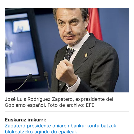
José Luis Rodríguez Zapatero, expresidente del
Gobierno español. Foto de archivo: EFE
Euskaraz irakurri:
Zapatero presidente ohiaren banku-kontu batzuk
blokeatzeko agindu du epaileak