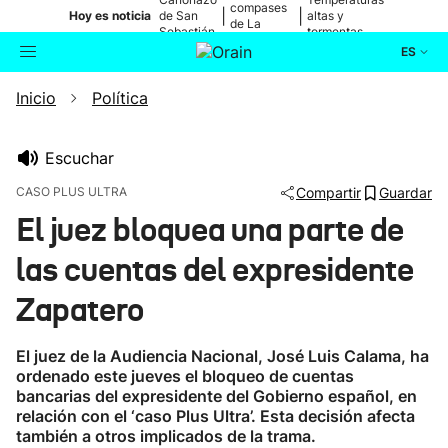
compases
|
|
Hoy es noticia
de San
altas y
de La
Sebastián
tormentas
Blanca
ES
Inicio
Política
Actualidad
Buscador
Política
Escuchar
CASO PLUS ULTRA
Compartir
Guardar
Cultura
El juez bloquea una parte de
las cuentas del expresidente
Ikusmiran
Zapatero
Eguraldia
El juez de la Audiencia Nacional, José Luis Calama, ha
ordenado este jueves el bloqueo de cuentas
bancarias del expresidente del Gobierno español, en
relación con el ‘caso Plus Ultra’. Esta decisión afecta
también a otros implicados de la trama.