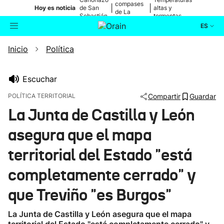
compases
|
|
Hoy es noticia
de San
altas y
de La
Sebastián
tormentas
Blanca
ES
Inicio
Política
Actualidad
Buscador
Política
Escuchar
POLÍTICA TERRITORIAL
Compartir
Guardar
Cultura
La Junta de Castilla y León
asegura que el mapa
Ikusmiran
territorial del Estado "está
Eguraldia
completamente cerrado" y
que Treviño "es Burgos"
La Junta de Castilla y León asegura que el mapa