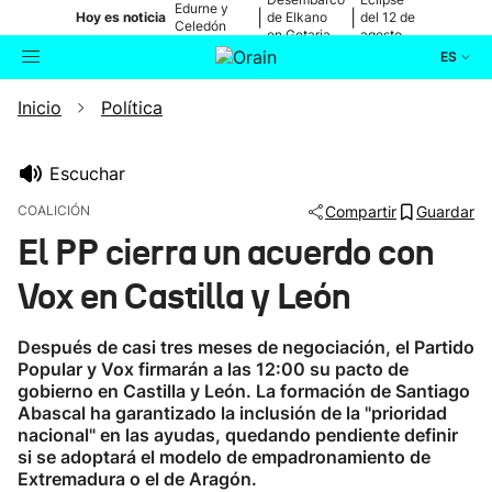
Edurne y
|
|
Hoy es noticia
de Elkano
del 12 de
Celedón
en Getaria
agosto
Txiki
ES
Inicio
Política
Actualidad
Buscador
Política
Escuchar
COALICIÓN
Compartir
Guardar
Cultura
El PP cierra un acuerdo con
Vox en Castilla y León
Ikusmiran
Después de casi tres meses de negociación, el Partido
Eguraldia
Popular y Vox firmarán a las 12:00 su pacto de
gobierno en Castilla y León. La formación de Santiago
Abascal ha garantizado la inclusión de la "prioridad
nacional" en las ayudas, quedando pendiente definir
si se adoptará el modelo de empadronamiento de
Extremadura o el de Aragón.