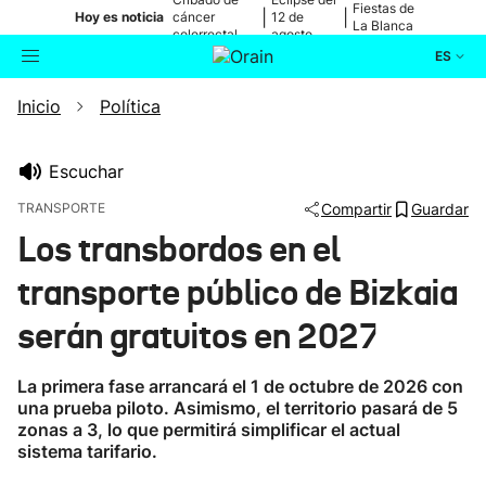
Fiestas de
|
|
Hoy es noticia
cáncer
12 de
La Blanca
colorrectal
agosto
ES
Inicio
Política
Actualidad
Buscador
Política
Escuchar
TRANSPORTE
Compartir
Guardar
Cultura
Los transbordos en el
transporte público de Bizkaia
Ikusmiran
serán gratuitos en 2027
Eguraldia
La primera fase arrancará el 1 de octubre de 2026 con
una prueba piloto. Asimismo, el territorio pasará de 5
zonas a 3, lo que permitirá simplificar el actual
sistema tarifario.