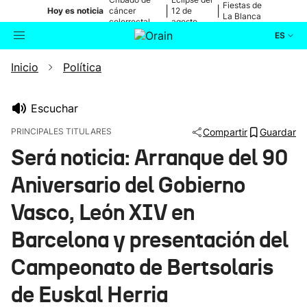
Fiestas de
|
|
Hoy es noticia
cáncer
12 de
La Blanca
colorrectal
agosto
ES
Inicio
Política
Actualidad
Buscador
Política
Escuchar
PRINCIPALES TITULARES
Compartir
Guardar
Cultura
Será noticia: Arranque del 90
Aniversario del Gobierno
Ikusmiran
Vasco, León XIV en
Eguraldia
Barcelona y presentación del
Campeonato de Bertsolaris
de Euskal Herria