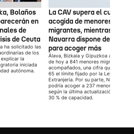
ka, Bolaños
La CAV supera el cupo de
parecerán en
acogida de menores
inales de
migrantes, mientras
risis de Ceuta
Navarra dispone de marge
 ha solicitado las
para acoger más
ordinarias de los
Álava, Bizkaia y Gipuzkoa acogen a d
explicar la
de hoy a 841 menores migrantes no
igratoria iniciada
acompañados, una cifra que supera e
ciudad autónoma.
65 el límite fijado por la Ley de
Extranjería. Por su parte, Navarra
podría acoger a 237 menores, aunqu
según la última actualización, está al
30 % de capacidad.