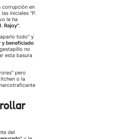
a corrupción en
las iniciales "P.
vo le ha
. Rajoy"
.
aparlo todo" y
r y beneficiado
gestapillo no
ar esta basura
rores" pero
itchen o la
 narcotraficante
rollar
nte del
asegurado"
y le