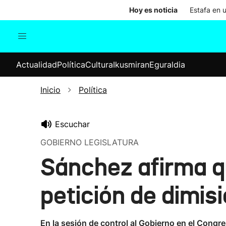
Hoy es noticia
Estafa en 
Actualidad
Política
Cul
Actualidad
Política
Cultura
Ikusmiran
Eguraldia
Sociedad
Elecciones
Economía
Inicio
Política
Internacional
Escuchar
GOBIERNO LEGISLATURA
Sánchez afirma qu
petición de dimisi
En la sesión de control al Gobierno en el Congres