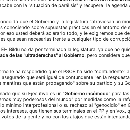
cabe con la "situación de parálisis" y recupere "la agenda 
onocido que el Gobierno y la legislatura "atraviesan un mom
s conociendo sobre supuestas prácticas en el entorno de s
or eso usted deberá aclararlo todo, y le exigiremos que de
es que sean necesarias frente a cualquier tipo de corrupció
EH Bildu no da por terminada la legislatura, ya que no qui
ada de las "ultraderechas" al Gobierno
, pero considera que
ierno le ha respondido que el PSOE ha sido "contundente" a
 asegurado que será igual de contundente "en la respuesta 
las mentiras que están propagando" sobre su partido y su G
nado que su Ejecutivo es un
"Gobierno incómodo"
para las 
ernos muy poderosos del mundo" por medidas como la refo
rio mínimo interprofesional o su rechazo al "genocidio" en 
os intereses, que tienen sus terminales en el PP y en Vox, 
s votos de la gente y no con los atajos que están intentand