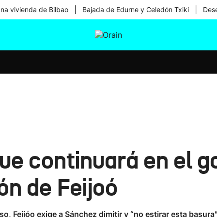
|
|
una vivienda de Bilbao
Bajada de Edurne y Celedón Txiki
Dese
tura
Ikusmiran
Egural
Salud
Tecnología
e continuará en el go
ón de Feijoó
o, Feijóo exige a Sánchez dimitir y “no estirar esta basura"