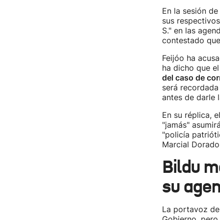
En la sesión de
sus respectivos 
S." en las agend
contestado que, 
Feijóo ha acusa
ha dicho que el
del caso de co
será recordada 
antes de darle l
En su réplica, 
"jamás" asumirá
"policía patriót
Marcial Dorado
Bildu m
su age
La portavoz de 
Gobierno, pero