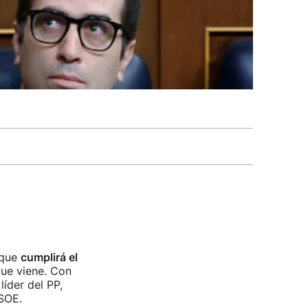
 que
cumplirá el
ue viene. Con
íder del PP,
SOE.