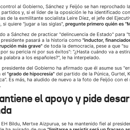
 control al Gobierno, Sánchez y Feijóo se han reprochado l
partidos y, si el líder de la oposición le ha identificado con 
as de la exmilitante socialista Leire Díez, el jefe del Ejecuti
si quiere "jugar a las siglas",
pregunte primero quién es "M
do a Sánchez de practicar "delincuencia de Estado" para "t
 presidente pasará a la historia como
"inductor, financiado
rrupción más grave"
de toda la democracia, pese a que "su 
por su pericia ni por sus éxitos": “¿Hasta cuándo va a estir
a palabra a los españoles?", le ha interpelado.
el presidente del Gobierno ha afirmado que él asume sus "er
 el
"grado de hipocresía"
del partido de la Púnica, Gurtel, K
ica". Es más, ha aludido de nuevo a la foto de Feijóo con el
.
antiene el apoyo y pide desar
nda
EH Bildu, Mertxe Aizpurua, se ha mantenido fiel al preside
 le ha avisado de que
"limitarse a resistir será un fracaso 