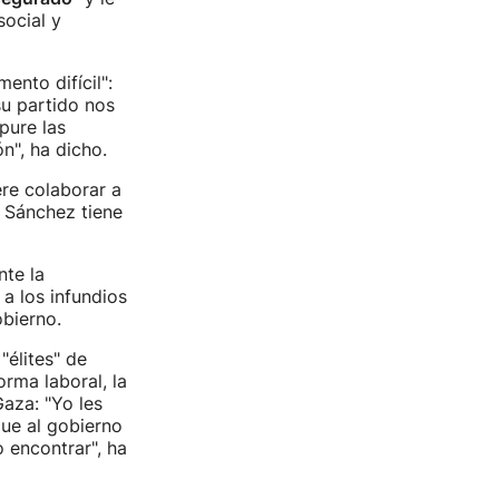
social y
ento difícil":
u partido nos
pure las
n", ha dicho.
ere colaborar a
 Sánchez tiene
nte la
a los infundios
obierno.
"élites" de
rma laboral, la
Gaza: "Yo les
que al gobierno
o encontrar", ha