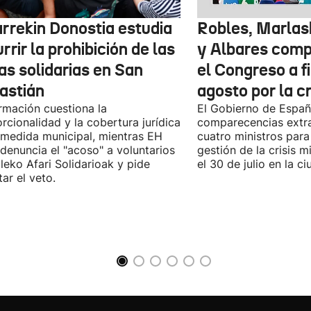
arrekin Donostia estudia
Robles, Marlas
rrir la prohibición de las
y Albares com
as solidarias en San
el Congreso a f
astián
agosto por la c
rmación cuestiona la
El Gobierno de España
rcionalidad y la cobertura jurídica
comparecencias extra
 medida municipal, mientras EH
cuatro ministros para 
 denuncia el "acoso" a voluntarios
gestión de la crisis m
leko Afari Solidarioak y pide
el 30 de julio en la 
tar el veto.