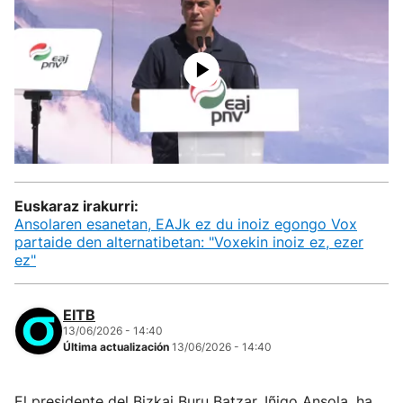
Euskaraz irakurri:
Ansolaren esanetan, EAJk ez du inoiz egongo Vox
partaide den alternatibetan: "Voxekin inoiz ez, ezer
ez"
EITB
13/06/2026 - 14:40
Última actualización
13/06/2026 - 14:40
El presidente del Bizkai Buru Batzar, Iñigo Ansola, ha