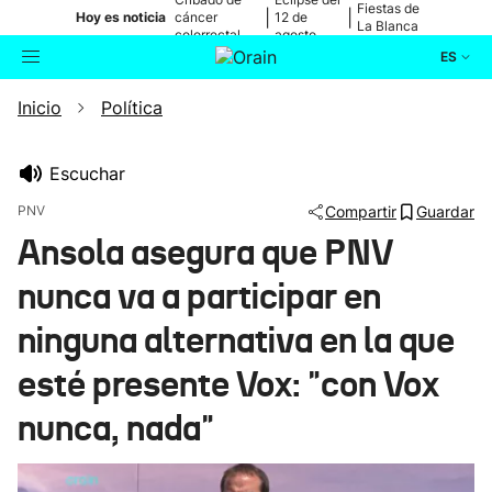
Fiestas de
|
|
Hoy es noticia
cáncer
12 de
La Blanca
colorrectal
agosto
ES
Inicio
Política
Actualidad
Buscador
Política
Escuchar
PNV
Compartir
Guardar
Cultura
Ansola asegura que PNV
nunca va a participar en
Ikusmiran
ninguna alternativa en la que
Eguraldia
esté presente Vox: "con Vox
nunca, nada"