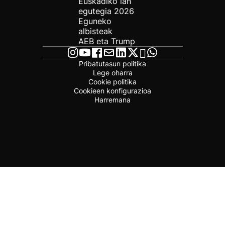
Euskadiko lan
egutegia 2026
Eguneko
albisteak
AEB eta Trump
Pribatutasun politika
Lege oharra
Cookie politika
Cookieen konfigurazioa
Harremana