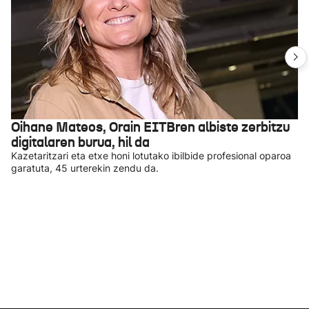
Oihane Mateos, Orain EITBren albiste zerbitzu
digitalaren burua, hil da
Kazetaritzari eta etxe honi lotutako ibilbide profesional oparoa
garatuta, 45 urterekin zendu da.