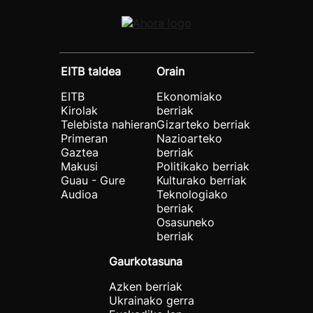
EITB taldea
Orain
EITB
Ekonomiako
Kirolak
berriak
Telebista nahieran
Gizarteko berriak
Primeran
Nazioarteko
Gaztea
berriak
Makusi
Politikako berriak
Guau - Gure
Kulturako berriak
Audioa
Teknologiako
berriak
Osasuneko
berriak
Gaurkotasuna
Azken berriak
Ukrainako gerra