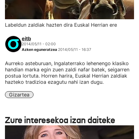
Labeldun zaldiak hazten dira Euskal Herrian ere
eitb
2014/05/11 - 02:00
Azken eguneratzea
2014/05/11 - 16:37
Aurreko asteburuan, Ingalaterrako lehenengo klasiko
handian marka egin zuen zaldi nafar batek, seigarren
postua lortuta. Horren harira, Euskal Herrian zaldiak
hazteko tradizioa ezagutu nahi izan dugu.
Gizartea
Zure interesekoa izan daiteke