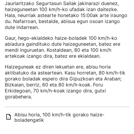
Jaurlaritzako Segurtasun Sailak jakinarazi duenez,
haizeguneetan 100 km/h-ko ufadak izan daitezke.
Hala, neurriak astearte honetako 15:00ak arte iraungo
du. Nafarroan, bestalde, abisua egun osoan izango
dute indarrean.
Gaur, hego-ekialdeko haize-boladek 100 km/h-ko
abiadura gaindituko dute haizeguneetan, batez ere
mendi inguruetan. Kostaldean, 80 eta 100 km/h
artekoak izango dira, batez ere ekialdean.
Haizeguneak ez diren lekuetan ere, abisu horia
aktibatuko da asteartean. Kasu horretan, 80 km/h-tik
gorako boladak espero dira Gipuzkoan eta Araban;
Bizkaian, berriz, 60 eta 80 km/h-koak. Foru
Erkidegoan, 70 km/h-koak izango dira, gutxi
gorabehera.
Abisu horia, 100 km/h-tik gorako haize-
boladengatik