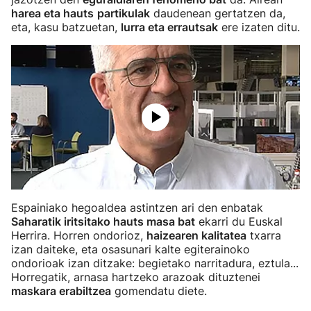
harea eta hauts
partikulak
daudenean gertatzen da,
eta, kasu batzuetan,
lurra eta errautsak
ere izaten ditu.
Espainiako hegoaldea astintzen ari den enbatak
Saharatik iritsitako hauts masa bat
ekarri du Euskal
Herrira. Horren ondorioz,
haizearen kalitatea
txarra
izan daiteke, eta osasunari kalte egiterainoko
ondorioak izan ditzake: begietako narritadura, eztula...
Horregatik, arnasa hartzeko arazoak dituztenei
maskara erabiltzea
gomendatu diete.