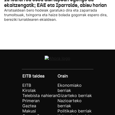
ekaitzengatik; EAE eta Iparralde, abisu horian
Arratsaldean bero hodeiak garatuko dira eta zaparrada
trumoitsuak, txingorra eta haize bolada gogorrak espero dira,
bereziki lurraldearen ekialdean.
EITB taldea
Orain
EITB
Ekonomiako
Kirolak
berriak
Telebista nahieran
Gizarteko berriak
Primeran
Nazioarteko
Gaztea
berriak
Makusi
Politikako berriak