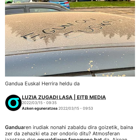
Gandua Euskal Herrira heldu da
LUZIA ZUGADI LASA | EITB MEDIA
2022/03/15 - 09:35
Azken eguneratzea
2022/03/15 - 09:53
Gandua
ren irudiak nonahi zabaldu dira goizetik, baina
zer da zehazki eta zer ondorio ditu? Atmosferan
jazotzen den
eguraldiaren fenomeno bat
da. Airean