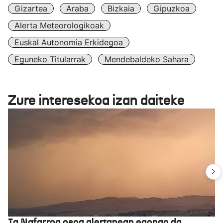
Gizartea
Araba
Bizkaia
Gipuzkoa
Alerta Meteorologikoak
Euskal Autonomia Erkidegoa
Eguneko Titularrak
Mendebaldeko Sahara
Zure interesekoa izan daiteke
Ia Nafarroa osoa alertapean egongo da