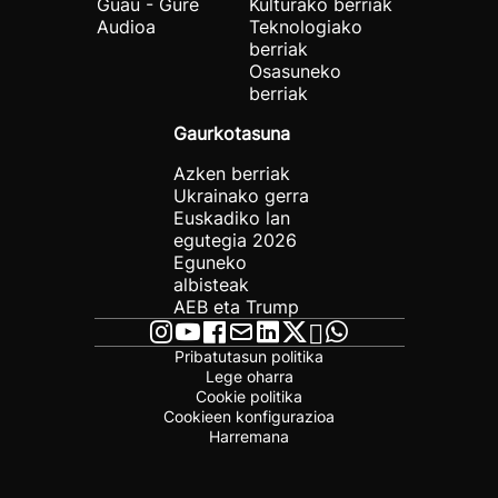
Guau - Gure
Kulturako berriak
Audioa
Teknologiako
berriak
Osasuneko
berriak
Gaurkotasuna
Azken berriak
Ukrainako gerra
Euskadiko lan
egutegia 2026
Eguneko
albisteak
AEB eta Trump
Pribatutasun politika
Lege oharra
Cookie politika
Cookieen konfigurazioa
Harremana