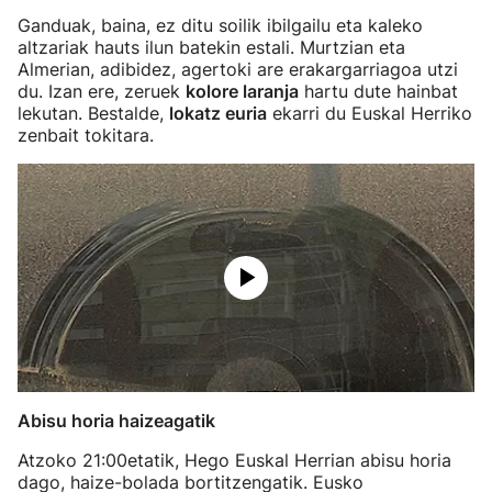
Ganduak, baina, ez ditu soilik ibilgailu eta kaleko
altzariak hauts ilun batekin estali. Murtzian eta
Almerian, adibidez, agertoki are erakargarriagoa utzi
du. Izan ere, zeruek
kolore laranja
hartu dute hainbat
lekutan. Bestalde,
lokatz euria
ekarri du Euskal Herriko
zenbait tokitara.
Abisu horia haizeagatik
Atzoko 21:00etatik, Hego Euskal Herrian abisu horia
dago, haize-bolada bortitzengatik. Eusko