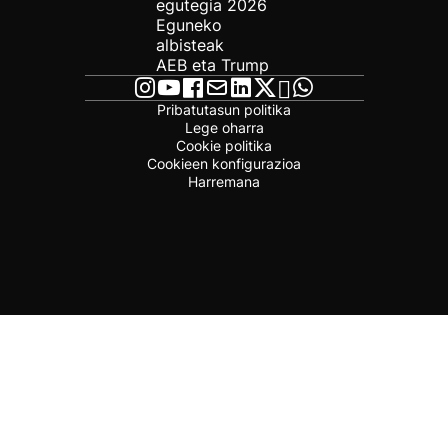
egutegia 2026
Eguneko
albisteak
AEB eta Trump
Pribatutasun politika
Lege oharra
Cookie politika
Cookieen konfigurazioa
Harremana