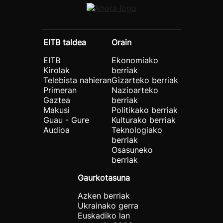
EITB taldea
Orain
EITB
Ekonomiako
Kirolak
berriak
Telebista nahieran
Gizarteko berriak
Primeran
Nazioarteko
Gaztea
berriak
Makusi
Politikako berriak
Guau - Gure
Kulturako berriak
Audioa
Teknologiako
berriak
Osasuneko
berriak
Gaurkotasuna
Azken berriak
Ukrainako gerra
Euskadiko lan