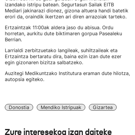
izandako istripu batean. Segurtasun Sailak EITB
Mediari jakinarazi dionez, gizona altuera handi batetik
erori da, oraindik ikertzen ari diren arrazoiak tarteko.
Ertzaintzak 11:00ak aldera jaso du abisua. Ordu
horretan, aurkitu dute biktimaren gorpua Pasealeku
Berrian.
Larrialdi zerbitzuetako langileak, suhiltzaileak eta
Ertzaintza bertaratu dira, baina ezin izan dute ezer
egin gizonaren bizitza salbatzeko.
Auzitegi Medikuntzako Institutura eraman dute hilotza,
autopsia egiteko.
Donostia
Mendiko Istripuak
Gizartea
Zure interesekoa izan daiteke