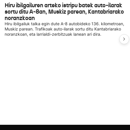
Hiru ibilgailuren arteko istripu batek auto-ilarak
sortu ditu A-8an, Muskiz parean, Kantabriarako
noranzkoan
Hiru ibilgailuk talka egin dute A-8 autobideko 136. kilometroan,
Muskiz parean. Trafikoak auto-ilarak sortu ditu Kantabriarako
noranzkoan, eta larrialdi-zerbitzuak lanean ari dira.