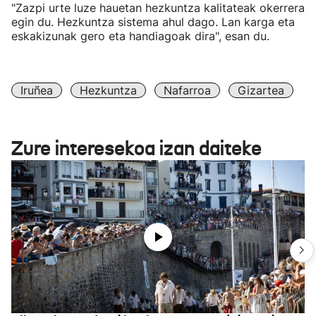
"Zazpi urte luze hauetan hezkuntza kalitateak okerrera
egin du. Hezkuntza sistema ahul dago. Lan karga eta
eskakizunak gero eta handiagoak dira", esan du.
Iruñea
Hezkuntza
Nafarroa
Gizartea
Zure interesekoa izan daiteke