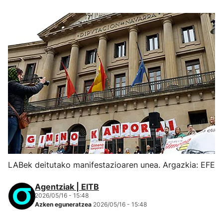
LABek deitutako manifestazioaren unea. Argazkia: EFE
Agentziak | EITB
2026/05/16 - 15:48
Azken eguneratzea
2026/05/16 - 15:48