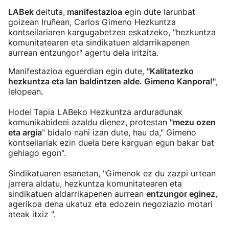
LABek
deituta,
manifestazioa
egin dute larunbat
goizean Iruñean, Carlos Gimeno Hezkuntza
kontseilariaren kargugabetzea eskatzeko, "hezkuntza
komunitatearen eta sindikatuen aldarrikapenen
aurrean entzungor" agertu dela iritzita.
Manifestazioa eguerdian egin dute,
"Kalitatezko
hezkuntza eta lan baldintzen alde. Gimeno Kanpora!"
,
lelopean
.
Hodei Tapia LABeko Hezkuntza arduradunak
komunikabideei azaldu dienez, protestan
"mezu ozen
eta argia
" bidalo nahi izan dute, hau da," Gimeno
kontseilariak ezin duela bere karguan egun bakar bat
gehiago egon".
Sindikatuaren esanetan, "Gimenok ez du zazpi urtean
jarrera aldatu, hezkuntza komunitatearen eta
sindikatuen aldarrikapenen aurrean
entzungor eginez
,
agerikoa dena ukatuz eta edozein negoziazio motari
ateak itxiz ".