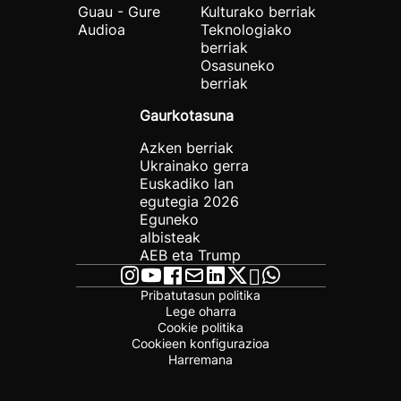
Guau - Gure
Kulturako berriak
Audioa
Teknologiako
berriak
Osasuneko
berriak
Gaurkotasuna
Azken berriak
Ukrainako gerra
Euskadiko lan
egutegia 2026
Eguneko
albisteak
AEB eta Trump
Pribatutasun politika
Lege oharra
Cookie politika
Cookieen konfigurazioa
Harremana