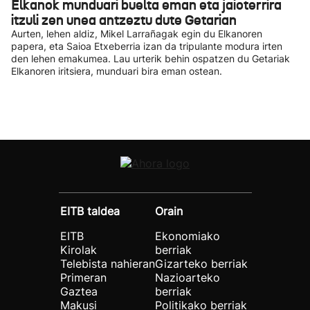
Elkanok munduari buelta eman eta jaioterrira
itzuli zen unea antzeztu dute Getarian
Aurten, lehen aldiz, Mikel Larrañagak egin du Elkanoren
papera, eta Saioa Etxeberria izan da tripulante modura irten
den lehen emakumea. Lau urterik behin ospatzen du Getariak
Elkanoren iritsiera, munduari bira eman ostean.
EITB taldea
Orain
EITB
Ekonomiako
Kirolak
berriak
Telebista nahieran
Gizarteko berriak
Primeran
Nazioarteko
Gaztea
berriak
Makusi
Politikako berriak