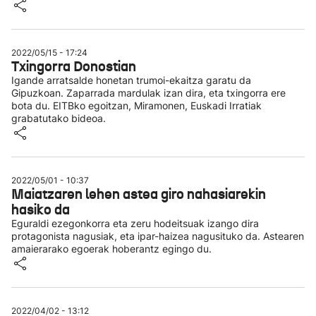
2022/05/15 - 17:24
Txingorra Donostian
Igande arratsalde honetan trumoi-ekaitza garatu da
Gipuzkoan. Zaparrada mardulak izan dira, eta txingorra ere
bota du. EITBko egoitzan, Miramonen, Euskadi Irratiak
grabatutako bideoa.
2022/05/01 - 10:37
Maiatzaren lehen astea giro nahasiarekin
hasiko da
Eguraldi ezegonkorra eta zeru hodeitsuak izango dira
protagonista nagusiak, eta ipar-haizea nagusituko da. Astearen
amaierarako egoerak hoberantz egingo du.
2022/04/02 - 13:12