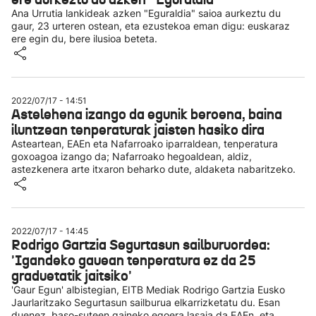
Ana Urrutia lankideak azken "Eguraldia" saioa aurkeztu du
gaur, 23 urteren ostean, eta ezustekoa eman digu: euskaraz
ere egin du, bere ilusioa beteta.
2022/07/17 - 14:51
Astelehena izango da egunik beroena, baina
iluntzean tenperaturak jaisten hasiko dira
Asteartean, EAEn eta Nafarroako iparraldean, tenperatura
goxoagoa izango da; Nafarroako hegoaldean, aldiz,
astezkenera arte itxaron beharko dute, aldaketa nabaritzeko.
2022/07/17 - 14:45
Rodrigo Gartzia Segurtasun sailburuordea:
'Igandeko gauean tenperatura ez da 25
graduetatik jaitsiko'
'Gaur Egun' albistegian, EITB Mediak Rodrigo Gartzia Eusko
Jaurlaritzako Segurtasun sailburua elkarrizketatu du. Esan
duenez, baso-suteen gaineko egoera lasaia da EAEn, eta