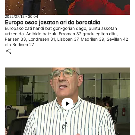
2022/07/12 - 20:04
Europa osoa jasaten ari da beroaldia
Europako zati handi bat gori-gorian dago, puntu askotan
urtzen da. Adibide batzuk: Erroman 32 gradu egiten ditu,
Parisen 33, Londresen 31, Lisboan 37, Madrilen 39, Sevillan 42
eta Berlinen 27.