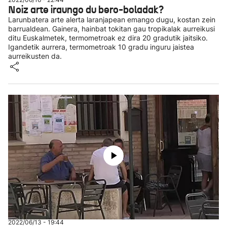
Noiz arte iraungo du bero-boladak?
Larunbatera arte alerta laranjapean emango dugu, kostan zein
barrualdean. Gainera, hainbat tokitan gau tropikalak aurreikusi
ditu Euskalmetek, termometroak ez dira 20 gradutik jaitsiko.
Igandetik aurrera, termometroak 10 gradu inguru jaistea
aurreikusten da.
2022/06/13 - 19:44