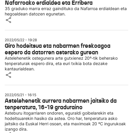
Nafarroako erdialdea eta Erribera
35 graduko marra erraz gaindituko da Nafarroa erdialdean eta
hegoaldean datozen egunetan.
2022/05/22 - 19:28
Giro hodeitsua eta nabarmen freskoagoa
espero da datorren asterako gurean
Astelehenetik ostegunera arte gutxienez 20º-tik beherako
tenperaturak espero dira, eta euri txikia bota dezake
kantaurialdean.
2022/05/21 - 16:15
Astelehenetik aurrera nabarmen jaitsiko da
tenperatura, 16-19 graduraino
Asteburu itogarriaren ondoren, eguraldi goibelarekin eta
hodeitsuarekin hasiko da astea. Oro har, tenperatura asko
jaitsiko da Euskal Herri osoan, eta maximoak 20 ºC ingurukoak
izango dira.