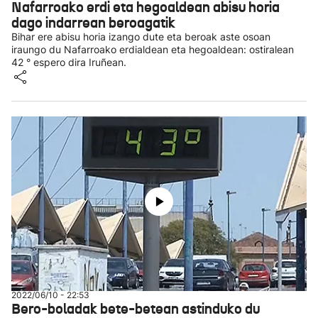
Nafarroako erdi eta hegoaldean abisu horia
dago indarrean beroagatik
Bihar ere abisu horia izango dute eta beroak aste osoan
iraungo du Nafarroako erdialdean eta hegoaldean: ostiralean
42 ° espero dira Iruñean.
2022/06/10 - 22:53
Bero-boladak bete-betean astinduko du