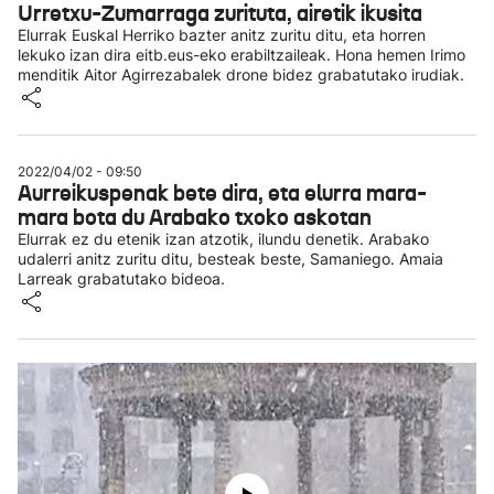
Urretxu-Zumarraga zurituta, airetik ikusita
Elurrak Euskal Herriko bazter anitz zuritu ditu, eta horren
lekuko izan dira eitb.eus-eko erabiltzaileak. Hona hemen Irimo
menditik Aitor Agirrezabalek drone bidez grabatutako irudiak.
2022/04/02 - 09:50
Aurreikuspenak bete dira, eta elurra mara-
mara bota du Arabako txoko askotan
Elurrak ez du etenik izan atzotik, ilundu denetik. Arabako
udalerri anitz zuritu ditu, besteak beste, Samaniego. Amaia
Larreak grabatutako bideoa.