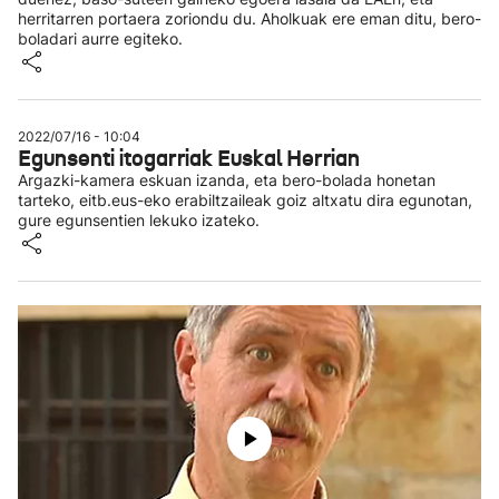
herritarren portaera zoriondu du. Aholkuak ere eman ditu, bero-
boladari aurre egiteko.
2022/07/16 - 10:04
Egunsenti itogarriak Euskal Herrian
Argazki-kamera eskuan izanda, eta bero-bolada honetan
tarteko, eitb.eus-eko erabiltzaileak goiz altxatu dira egunotan,
gure egunsentien lekuko izateko.