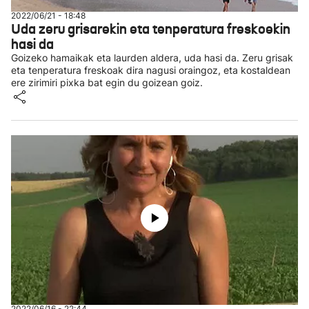
2022/06/21 - 18:48
Uda zeru grisarekin eta tenperatura freskoekin
hasi da
Goizeko hamaikak eta laurden aldera, uda hasi da. Zeru grisak
eta tenperatura freskoak dira nagusi oraingoz, eta kostaldean
ere zirimiri pixka bat egin du goizean goiz.
2022/06/16 - 22:44