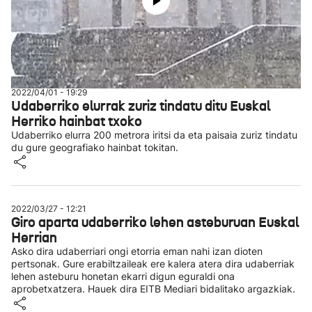
2022/04/01 - 19:29
Udaberriko elurrak zuriz tindatu ditu Euskal
Herriko hainbat txoko
Udaberriko elurra 200 metrora iritsi da eta paisaia zuriz tindatu
du gure geografiako hainbat tokitan.
2022/03/27 - 12:21
Giro aparta udaberriko lehen asteburuan Euskal
Herrian
Asko dira udaberriari ongi etorria eman nahi izan dioten
pertsonak. Gure erabiltzaileak ere kalera atera dira udaberriak
lehen asteburu honetan ekarri digun eguraldi ona
aprobetxatzera. Hauek dira EITB Mediari bidalitako argazkiak.