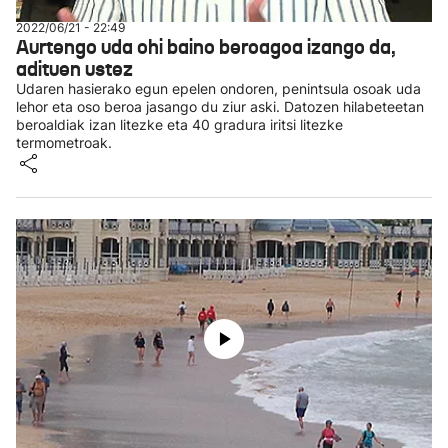
2022/06/21 - 22:49
Aurtengo uda ohi baino beroagoa izango da,
adituen ustez
Udaren hasierako egun epelen ondoren, penintsula osoak uda
lehor eta oso beroa jasango du ziur aski. Datozen hilabeteetan
beroaldiak izan litezke eta 40 gradura iritsi litezke
termometroak.