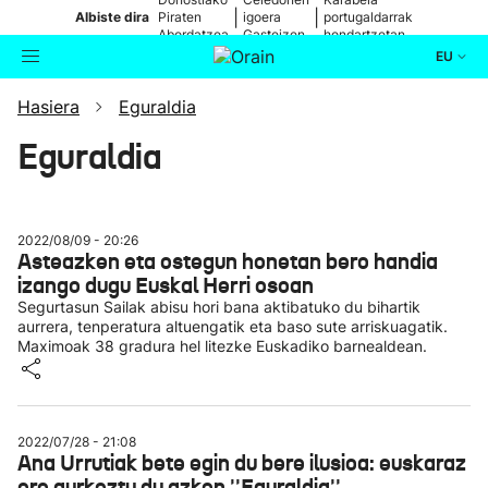
|
|
Albiste dira
Piraten
igoera
portugaldarrak
Abordatzea
Gasteizen
hondartzetan
EU
Hasiera
Eguraldia
Aktualitatea
Bilatzailea
Eguraldia
Politika
Kultura
2022/08/09 - 20:26
Asteazken eta ostegun honetan bero handia
izango dugu Euskal Herri osoan
Ikusmiran
Segurtasun Sailak abisu hori bana aktibatuko du bihartik
aurrera, tenperatura altuengatik eta baso sute arriskuagatik.
Eguraldia
Maximoak 38 gradura hel litezke Euskadiko barnealdean.
2022/07/28 - 21:08
Ana Urrutiak bete egin du bere ilusioa: euskaraz
ere aurkeztu du azken ''Eguraldia''