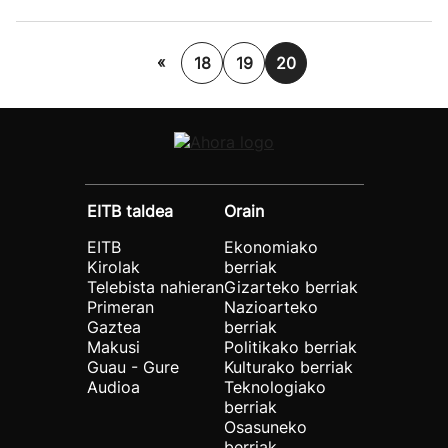
«
18
19
20
EITB taldea
Orain
EITB
Ekonomiako
Kirolak
berriak
Telebista nahieran
Gizarteko berriak
Primeran
Nazioarteko
Gaztea
berriak
Makusi
Politikako berriak
Guau - Gure
Kulturako berriak
Audioa
Teknologiako
berriak
Osasuneko
berriak