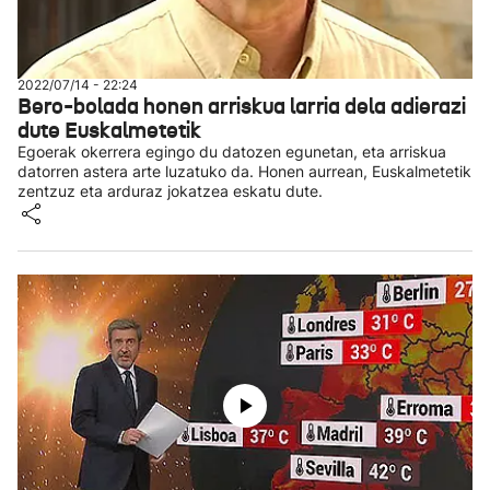
2022/07/14 - 22:24
Bero-bolada honen arriskua larria dela adierazi
dute Euskalmetetik
Egoerak okerrera egingo du datozen egunetan, eta arriskua
datorren astera arte luzatuko da. Honen aurrean, Euskalmetetik
zentzuz eta arduraz jokatzea eskatu dute.