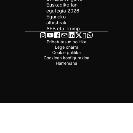
Euskadiko lan
egutegia 2026
Eguneko
albisteak
AEB eta Trump
Pribatutasun politika
Lege oharra
Cookie politika
Cookieen konfigurazioa
Harremana