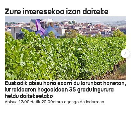
Zure interesekoa izan daiteke
Euskadik abisu horia ezarri du larunbat honetan,
lurraldearen hegoaldean 35 gradu ingurura
heldu daitekeelako
Abisua 12:00etatik 20:00etara egongo da indarrean.