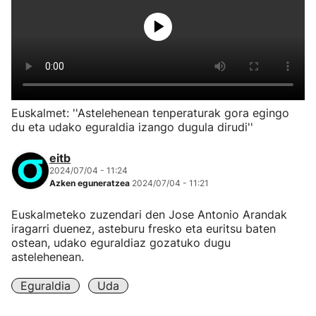
Euskalmet: ''Astelehenean tenperaturak gora egingo
du eta udako eguraldia izango dugula dirudi''
eitb
2024/07/04 - 11:24
Azken eguneratzea
2024/07/04 - 11:21
Euskalmeteko zuzendari den Jose Antonio Arandak
iragarri duenez, asteburu fresko eta euritsu baten
ostean, udako eguraldiaz gozatuko dugu
astelehenean.
Eguraldia
Uda