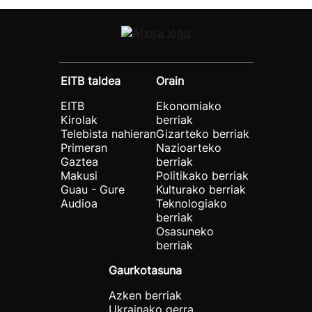
EITB taldea
Orain
EITB
Ekonomiako
Kirolak
berriak
Telebista nahieran
Gizarteko berriak
Primeran
Nazioarteko
Gaztea
berriak
Makusi
Politikako berriak
Guau - Gure
Kulturako berriak
Audioa
Teknologiako
berriak
Osasuneko
berriak
Gaurkotasuna
Azken berriak
Ukrainako gerra