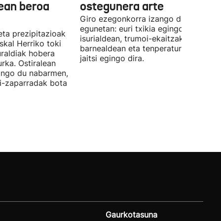
lean beroa
ostegunera arte
Giro ezegonkorra izango da datozen 
egunetan: euri txikia egingo du Kantau
ta prezipitazioak
isurialdean, trumoi-ekaitzak jo dezak
skal Herriko toki
barnealdean eta tenperatura maximo
uraldiak hobera
jaitsi egingo dira.
rka. Ostiralean
ingo du nabarmen,
i-zaparradak bota
Gaurkotasuna