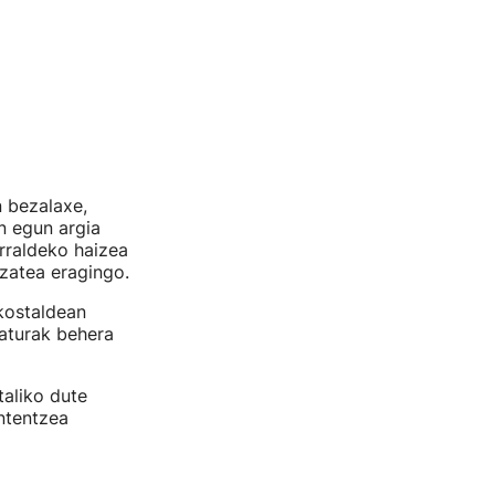
n bezalaxe,
n egun argia
rraldeko haizea
zatea eragingo.
kostaldean
raturak behera
taliko dute
antentzea