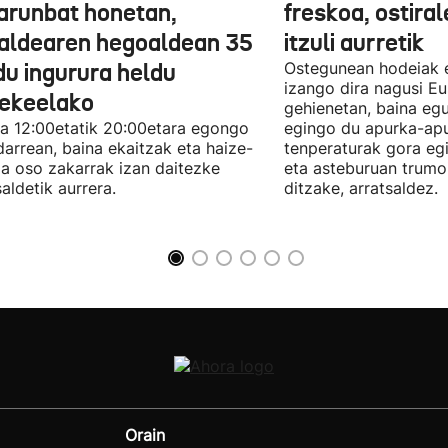
larunbat honetan,
freskoa, ostira
raldearen hegoaldean 35
itzuli aurretik
du ingurura heldu
Ostegunean hodeiak e
izango dira nagusi Eu
tekeelako
gehienetan, baina eg
a 12:00etatik 20:00etara egongo
egingo du apurka-apu
darrean, baina ekaitzak eta haize-
tenperaturak gora eg
a oso zakarrak izan daitezke
eta asteburuan trumo
saldetik aurrera.
ditzake, arratsaldez.
Orain