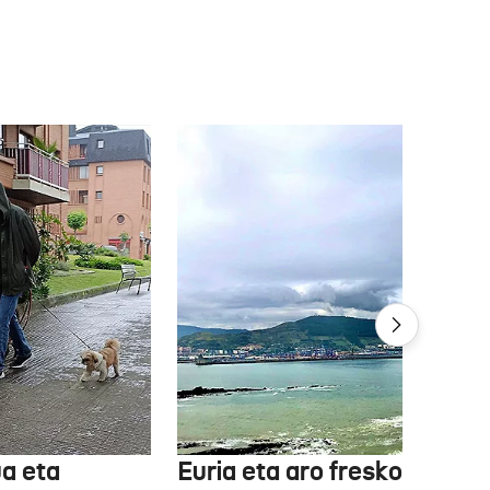
ua eta
Euria eta aro freskoa