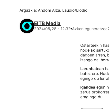
Argazkia: Andoni Alza. Laudio/Llodio
EITB Media
2024/06/28 - 12:32
Azken eguneratzea
Ostarteekin ha
hodeiak sartuko
dagoen arren, b
izango da, horr
Larunbatean
ha
batez ere. Hode
egingo du lurr
Igandea
egun ho
zerua orokorrea
eragingo du.