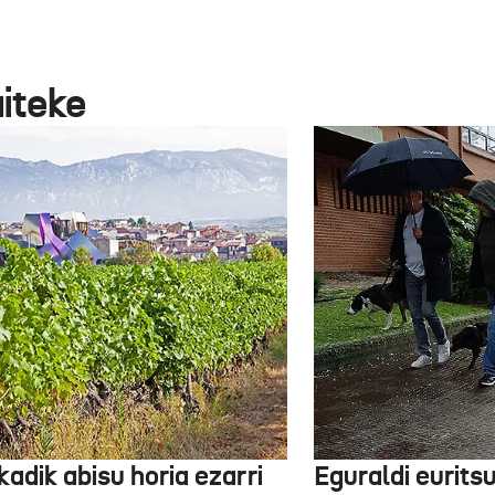
aiteke
adik abisu horia ezarri
Eguraldi eurits