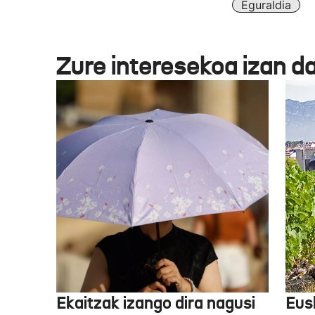
Eguraldia
Zure interesekoa izan d
Ekaitzak izango dira nagusi
Eusk