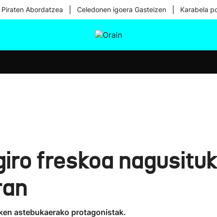
|
|
 Piraten Abordatzea
Celedonen igoera Gasteizen
Karabela p
tura
Ikusmiran
Egural
Osasuna
Teknologia
 giro freskoa nagusitu
ran
zken astebukaerako protagonistak.