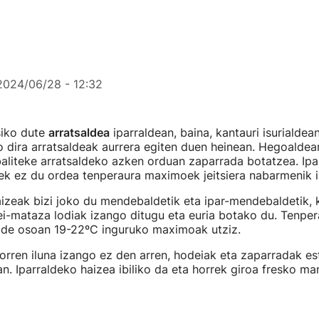
2024/06/28 - 12:32
siko dute
arratsaldea
iparraldean, baina, kantauri isurialdea
 dira arratsaldeak aurrera egiten duen heinean. Hegoaldea
aliteke arratsaldeko azken orduan zaparrada botatzea. Ipa
ek ez du ordea tenperaura maximoek jeitsiera nabarmenik i
izeak bizi joko du mendebaldetik eta ipar-mendebaldetik, 
i-mataza lodiak izango ditugu eta euria botako du. Tenpe
alde osoan 19-22ºC inguruko maximoak utziz.
rren iluna izango ez den arren, hodeiak eta zaparradak es
n. Iparraldeko haizea ibiliko da eta horrek giroa fresko m