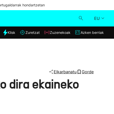
ortugaldarrak hondartzetan
EU
dia
Klisk
Zuretzat
Zuzenekoak
Azken berriak
Klisk
Zuzenekoak
Zuretzat
Elkarbanatu
Gorde
ko dira ekaineko
Azken berriak