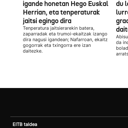
igande honetan Hego Euskal
du 
Herrian, eta tenperaturak
lur
jaitsi egingo dira
gra
Tenperatura jaitsierarekin batera,
dai
zaparradak eta trumoi-ekaitzak izango
Abisu
dira nagusi igandean; Nafarroan, ekaitz
da in
gogorrak eta txingorra ere izan
bolad
daitezke.
arrat
EITB taldea