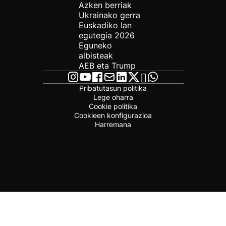
Azken berriak
Ukrainako gerra
Euskadiko lan
egutegia 2026
Eguneko
albisteak
AEB eta Trump
Pribatutasun politika
Lege oharra
Cookie politika
Cookieen konfigurazioa
Harremana