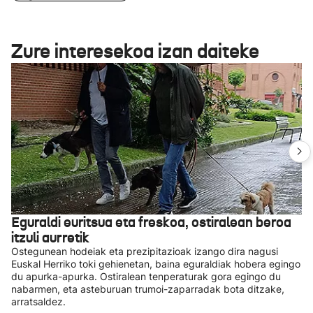
Zure interesekoa izan daiteke
Eguraldi euritsua eta freskoa, ostiralean beroa
itzuli aurretik
Ostegunean hodeiak eta prezipitazioak izango dira nagusi
Euskal Herriko toki gehienetan, baina eguraldiak hobera egingo
du apurka-apurka. Ostiralean tenperaturak gora egingo du
nabarmen, eta asteburuan trumoi-zaparradak bota ditzake,
arratsaldez.