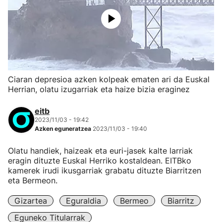
Ciaran depresioa azken kolpeak ematen ari da Euskal
Herrian, olatu izugarriak eta haize bizia eraginez
eitb
2023/11/03 - 19:42
Azken eguneratzea
2023/11/03 - 19:40
Olatu handiek, haizeak eta euri-jasek kalte larriak
eragin dituzte Euskal Herriko kostaldean. EITBko
kamerek irudi ikusgarriak grabatu dituzte Biarritzen
eta Bermeon.
Gizartea
Eguraldia
Bermeo
Biarritz
Eguneko Titularrak