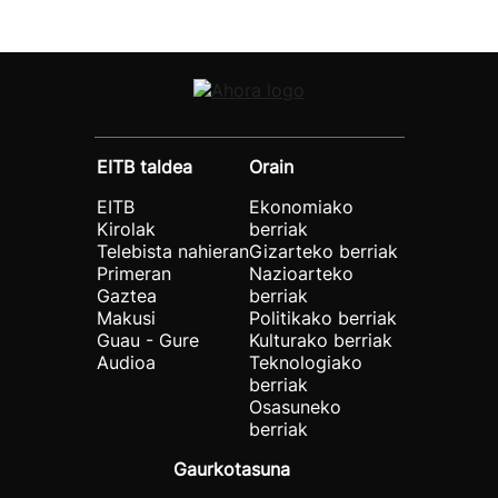
EITB taldea
Orain
EITB
Ekonomiako
Kirolak
berriak
Telebista nahieran
Gizarteko berriak
Primeran
Nazioarteko
Gaztea
berriak
Makusi
Politikako berriak
Guau - Gure
Kulturako berriak
Audioa
Teknologiako
berriak
Osasuneko
berriak
Gaurkotasuna