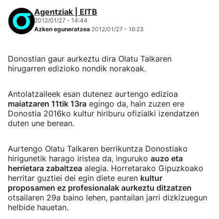
Agentziak | EITB
2012/01/27 - 14:44
Azken eguneratzea
2012/01/27 - 16:23
Donostian gaur aurkeztu dira Olatu Talkaren
hirugarren edizioko nondik norakoak.
Antolatzaileek esan dutenez aurtengo edizioa
maiatzaren 11tik 13ra
egingo da, hain zuzen ere
Donostia 2016ko kultur hiriburu ofizialki izendatzen
duten une berean.
Aurtengo Olatu Talkaren berrikuntza Donostiako
hirigunetik harago iristea da, inguruko
auzo eta
herrietara zabaltzea
alegia. Horretarako Gipuzkoako
herritar guztiei dei egin diete euren
kultur
proposamen ez profesionalak aurkeztu ditzatzen
otsailaren 29a baino lehen, pantailan jarri dizkizuegun
helbide hauetan.