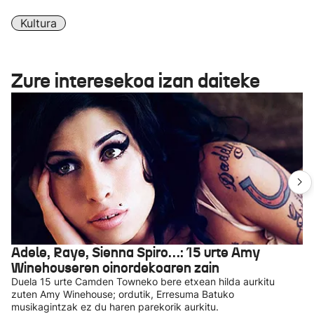
Kultura
Zure interesekoa izan daiteke
Adele, Raye, Sienna Spiro…: 15 urte Amy
Winehouseren oinordekoaren zain
Duela 15 urte Camden Towneko bere etxean hilda aurkitu
zuten Amy Winehouse; ordutik, Erresuma Batuko
musikagintzak ez du haren parekorik aurkitu.