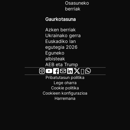
Osasuneko
berriak
Gaurkotasuna
Azken berriak
Ukrainako gerra
Euskadiko lan
egutegia 2026
Eguneko
albisteak
AEB eta Trump
Pribatutasun politika
Lege oharra
Cookie politika
Cookieen konfigurazioa
Harremana