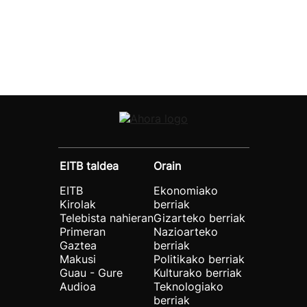
EITB taldea
Orain
EITB
Ekonomiako
Kirolak
berriak
Telebista nahieran
Gizarteko berriak
Primeran
Nazioarteko
Gaztea
berriak
Makusi
Politikako berriak
Guau - Gure
Kulturako berriak
Audioa
Teknologiako
berriak