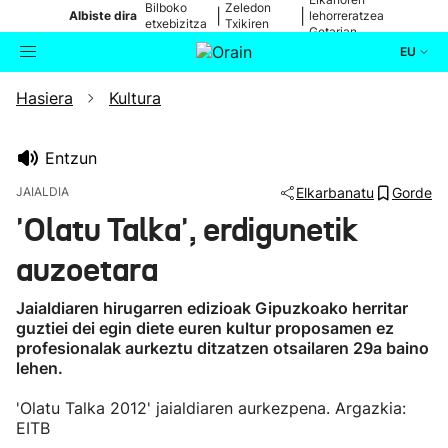
Bilboko
Zeledon
|
|
Albiste dira
lehorreratzea
etxebizitza
Txikiren
Getarian
batean
jaitsiera
EU
Hasiera
Kultura
Aktualitatea
Bilatzailea
Politika
Entzun
JAIALDIA
Elkarbanatu
Gorde
Kultura
'Olatu Talka', erdigunetik
auzoetara
Ikusmiran
Jaialdiaren hirugarren edizioak Gipuzkoako herritar
Eguraldia
guztiei dei egin diete euren kultur proposamen ez
profesionalak aurkeztu ditzatzen otsailaren 29a baino
lehen.
'Olatu Talka 2012' jaialdiaren aurkezpena. Argazkia:
EITB