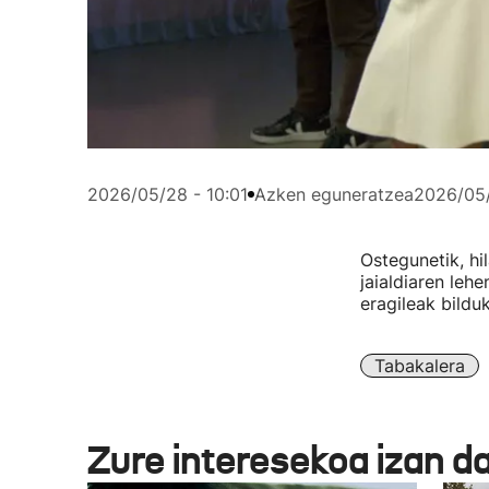
2026/05/28 - 10:01
Azken eguneratzea
2026/05/
Ostegunetik, hi
jaialdiaren leh
eragileak bildu
Tabakalera
Zure interesekoa izan d