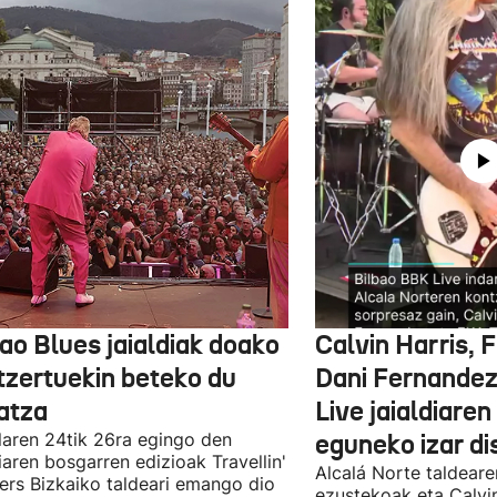
ao Blues jaialdiak doako
Calvin Harris, 
tzertuekin beteko du
Dani Fernandez
atza
Live jaialdiaren
laren 24tik 26ra egingo den
eguneko izar di
diaren bosgarren edizioak Travellin'
Alcalá Norte taldear
ers Bizkaiko taldeari emango dio
ezustekoak eta Calvin