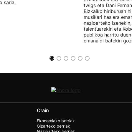
o saria.
twigs eta Dani Ferna
Bizkaiko hiriburuan h
musikari hasiera eman
nazioarteko izenekin,
talentuarekin eta Ko
publikoa harritu due
emanaldi batekin goz
Orain
Ekonomiako berriak
Gizarteko berriak
Nazioarteko berriak