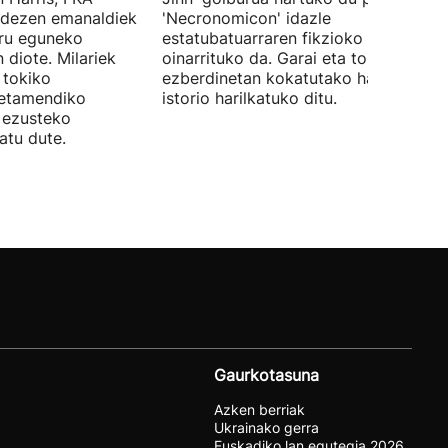
ndezen emanaldiek
'Necronomicon' idazle
iru eguneko
estatubatuarraren fikzioko liburuan
 diote. Milariek
oinarrituko da. Garai eta toki
 tokiko
ezberdinetan kokatutako hainbat
betamendiko
istorio harilkatuko ditu.
n ezusteko
atu dute.
Gaurkotasuna
Azken berriak
Ukrainako gerra
Euskadiko lan egutegia 2026