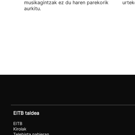
musikagintzak ez du haren parekorik
urtek
aurkitu.
EITB taldea
EITB
Kirolak
Telebista nahieran