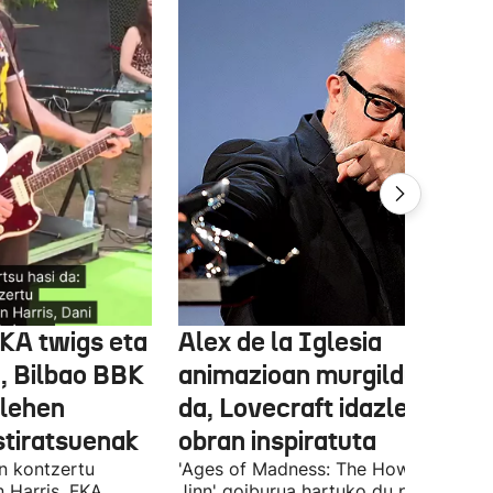
FKA twigs eta
Alex de la Iglesia
, Bilbao BBK
animazioan murgilduko
 lehen
da, Lovecraft idazlearen
stiratsuenak
obran inspiratuta
en kontzertu
'Ages of Madness: The Howling of th
 Harris, FKA
Jinn' goiburua hartuko du pelikulak, e