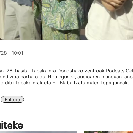
28 - 10:01
lak 28, hasita, Tabakalera Donostiako zentroak Podcats Ge
en edizioa hartuko du. Hiru egunez, audioaren munduan lanea
ko ditu Tabakalerak eta EITBk bultzatu duten topaguneak.
Kultura
aiteke