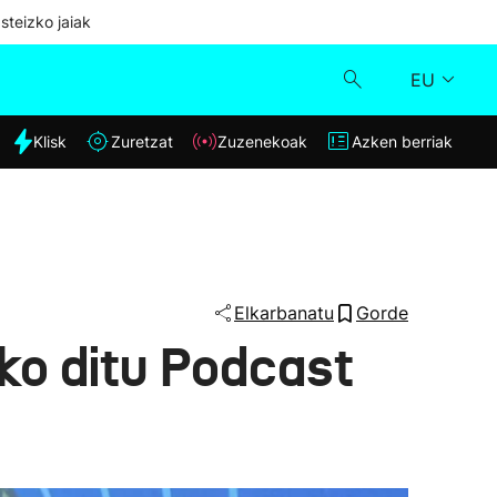
steizko jaiak
EU
dia
Klisk
Zuretzat
Zuzenekoak
Azken berriak
Klisk
Zuzenekoak
Zuretzat
Elkarbanatu
Gorde
uko ditu Podcast
Azken berriak