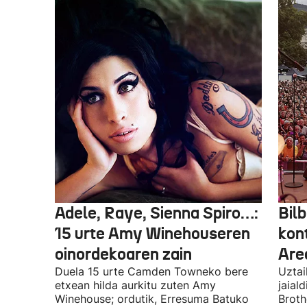
Adele, Raye, Sienna Spiro…:
Bilb
15 urte Amy Winehouseren
kon
oinordekoaren zain
Are
Duela 15 urte Camden Towneko bere
Uztai
etxean hilda aurkitu zuten Amy
jaial
Winehouse; ordutik, Erresuma Batuko
Broth