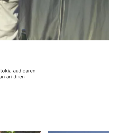
ltokia audioaren
n ari diren