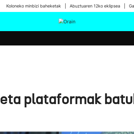
|
|
Koloneko minbizi baheketak
Abuztuaren 12ko eklipsea
Ga
tura
Ikusmiran
Egural
Osasuna
Teknologia
e eta plataformak bat