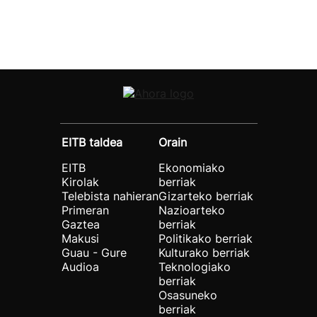
EITB taldea
Orain
EITB
Ekonomiako
Kirolak
berriak
Telebista nahieran
Gizarteko berriak
Primeran
Nazioarteko
Gaztea
berriak
Makusi
Politikako berriak
Guau - Gure
Kulturako berriak
Audioa
Teknologiako
berriak
Osasuneko
berriak