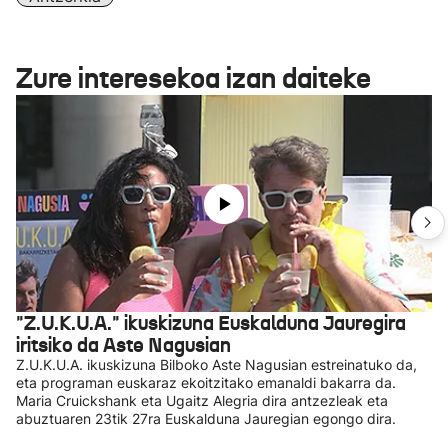
Zure interesekoa izan daiteke
"Z.U.K.U.A." ikuskizuna Euskalduna Jauregira
iritsiko da Aste Nagusian
Z.U.K.U.A. ikuskizuna Bilboko Aste Nagusian estreinatuko da,
eta programan euskaraz ekoitzitako emanaldi bakarra da.
Maria Cruickshank eta Ugaitz Alegria dira antzezleak eta
abuztuaren 23tik 27ra Euskalduna Jauregian egongo dira.