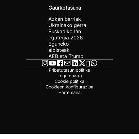
Gaurkotasuna
Azken berriak
Ukrainako gerra
Euskadiko lan
egutegia 2026
Eguneko
albisteak
AEB eta Trump
Pribatutasun politika
Lege oharra
Cookie politika
Cookieen konfigurazioa
Harremana