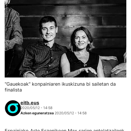
"Gauekoak" konpainiaren ikuskizuna bi sailetan da
finalista
eitb.eus
2020/05/12 - 14:58
Azken eguneratzea
2020/05/12 - 14:58
Espainiako Arte Eszenikoen Max sarien antolatzaileek