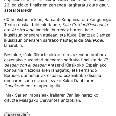
23. edizioko finalisten zerrenda argitaratu dute gaur,
asteartearekin.
60 finalisten artean, Barsanti Konpainia eta Zanguango
Teatro euskal taldeak daude,
Kale Gorrian/Deshaucio
eta
Al otro lado
lanekin, hurrenez hurren, kale
ikuskizun onenaren atalean, eta Kukai Dantzak Dantza
ikuskizun onenaren sarirako hautagai da
Gauekoak
lanarekin.
Bestalde, Iñaki Rikarte aktore eta zuzendari arabarra
eszenako zuzendari onenaren sarirako finalista da
El
desdén con el desdén
Antzerki Klasikoko Espainiako
Konpainia Nazionalaren lanagatik, eta Fernando
Bernués donostiarrak espazio eszenikoko diseinu
onenaren saria eskura lezake Kukai Dantzaren
Gauekoak
-en kokapenagatik.
Max Sarien irabazleak irailaren 7an jakinaraziko
dituzte Malagako Cervantes antzokian.
Antzerkia