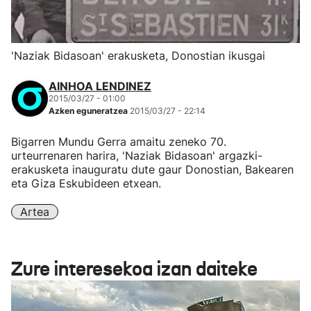
'Naziak Bidasoan' erakusketa, Donostian ikusgai
AINHOA LENDINEZ
2015/03/27 - 01:00
Azken eguneratzea
2015/03/27 - 22:14
Bigarren Mundu Gerra amaitu zeneko 70.
urteurrenaren harira, 'Naziak Bidasoan' argazki-
erakusketa inauguratu dute gaur Donostian, Bakearen
eta Giza Eskubideen etxean.
Artea
Zure interesekoa izan daiteke