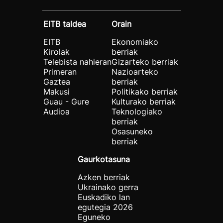
EITB taldea
Orain
EITB
Ekonomiako
Kirolak
berriak
Telebista nahieran
Gizarteko berriak
Primeran
Nazioarteko
Gaztea
berriak
Makusi
Politikako berriak
Guau - Gure
Kulturako berriak
Audioa
Teknologiako
berriak
Osasuneko
berriak
Gaurkotasuna
Azken berriak
Ukrainako gerra
Euskadiko lan
egutegia 2026
Eguneko