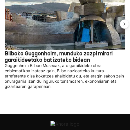
Bilboko Guggenheim, munduko zazpi mirari
garaikideetako bat izateko bidean
Guggenheim Bilbao Museoak, aro garaikideko obra
enblematikoa izateaz gain, Bilbo nazioarteko kultura-
erreferente gisa kokatzea ahalbidetu du, eta eragin sakon zein
onuragarria izan du inguruko turismoaren, ekonomiaren eta
gizartearen garapenean.